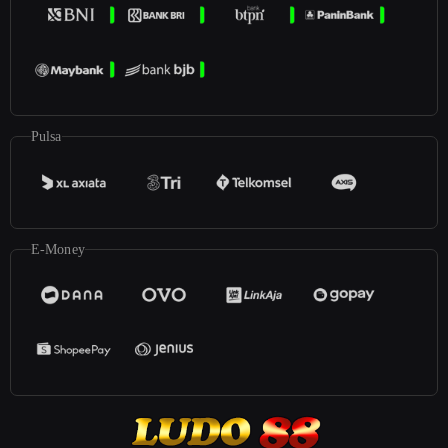
Pulsa
E-Money