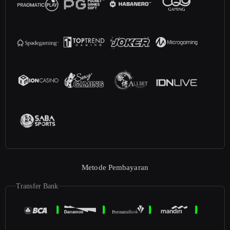
Metode Pembayaran
Transfer Bank