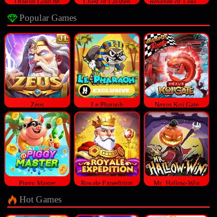
Dragon Gold 88
Chest of Caishen
Revenge of Loki Megaways™
Popular Games
Zeus
Le Pharaoh
Nexus Koi Gate
Piggy Master
Royale Expedition
Mr. Hallow-Win
Hot Games