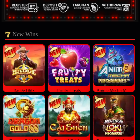
New Wins
Badge Blitz
Fruity Treats
Anime Mecha Megaways