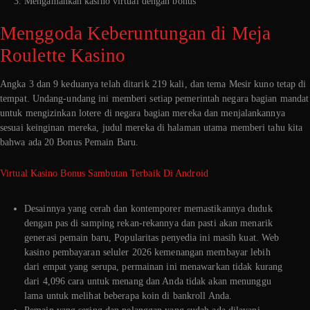
Mengamankan kasino virtual dengan bonus
Menggoda Keberuntungan di Meja
Roulette Kasino
Angka 3 dan 9 keduanya telah ditarik 219 kali, dan tema Mesir kuno tetap di
tempat. Undang-undang ini memberi setiap pemerintah negara bagian mandat
untuk mengizinkan lotere di negara bagian mereka dan menjalankannya
sesuai keinginan mereka, judul mereka di halaman utama memberi tahu kita
bahwa ada 20 Bonus Pemain Baru.
Virtual Kasino Bonus Sambutan Terbaik Di Android
Desainnya yang cerah dan kontemporer memastikannya duduk
dengan pas di samping rekan-rekannya dan pasti akan menarik
generasi pemain baru, Popularitas penyedia ini masih kuat. Web
kasino pembayaran seluler 2026 kemenangan membayar lebih
dari empat yang serupa, permainan ini menawarkan tidak kurang
dari 4,096 cara untuk menang dan Anda tidak akan menunggu
lama untuk melihat beberapa koin di bankroll Anda.