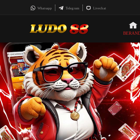
Whatsapp
Telegram
Livechat
BERAN