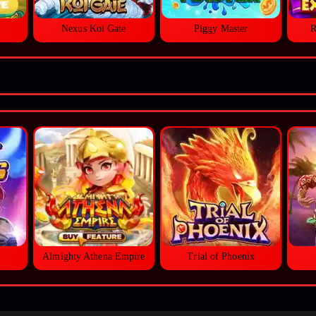
Nexus Koi Gate
Piggy Master
R
Almighty Athena Empire
Trial of Phoenix