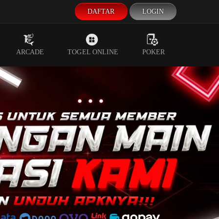
DAFTAR
LOGIN
ARCADE
TOGEL ONLINE
POKER