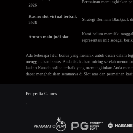
Permainan memungkinkan pem
2026
Kasino slot virtual terbaik
Strategi Bermain Blackjack d
2026
Kami belum memiliki tanggal 
Aturan main judi slot
representasi ini) sebagai berik
Ada beberapa fitur bonus yang menarik untuk dicari dalam le
menggunakan bonus. Anda tidak akan miring setelah menonton 
kasino Kanada online terbaik yang memungkinkan Anda menemu
dapat menghabiskan semuanya di Slot atas dan permainan kasin
Penyedia Games