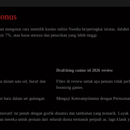
Bonus
i mengenai cara memilih kasino online Swedia berperingkat teratas, dafabet
ir 7%, atau batas setoran dan penarikan yang lebih tinggi.
Draftking casino id 2026 review
an dalam satu sel, huruf dan
Filter di review untuk apa pemain tidak pe
booming games.
i baru dalam set gulungan.
Menguji Keterampilanmu dengan Permainan 
vatif ini penuh dengan grafik dinamis dan tambahan yang menarik. Layak di
 mereka untuk pemain dari seluruh dunia termasuk penjudi as, lagu klasik 