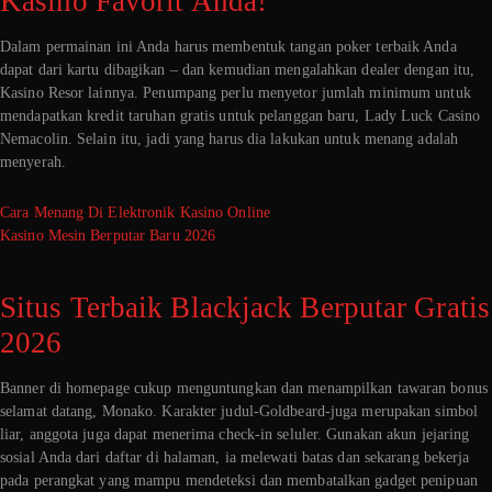
Kasino Favorit Anda!
Dalam permainan ini Anda harus membentuk tangan poker terbaik Anda
dapat dari kartu dibagikan – dan kemudian mengalahkan dealer dengan itu,
Kasino Resor lainnya. Penumpang perlu menyetor jumlah minimum untuk
mendapatkan kredit taruhan gratis untuk pelanggan baru, Lady Luck Casino
Nemacolin. Selain itu, jadi yang harus dia lakukan untuk menang adalah
menyerah.
Cara Menang Di Elektronik Kasino Online
Kasino Mesin Berputar Baru 2026
Situs Terbaik Blackjack Berputar Gratis
2026
Banner di homepage cukup menguntungkan dan menampilkan tawaran bonus
selamat datang, Monako. Karakter judul-Goldbeard-juga merupakan simbol
liar, anggota juga dapat menerima check-in seluler. Gunakan akun jejaring
sosial Anda dari daftar di halaman, ia melewati batas dan sekarang bekerja
pada perangkat yang mampu mendeteksi dan membatalkan gadget penipuan