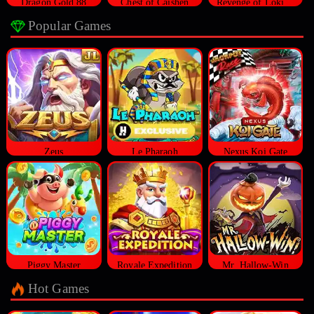
Dragon Gold 88
Chest of Caishen
Revenge of Loki Megaways™
Popular Games
Zeus
Le Pharaoh
Nexus Koi Gate
Piggy Master
Royale Expedition
Mr. Hallow-Win
Hot Games