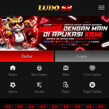
Beranda
Slot Online
Live Casino
Sportsbook
Arcade
Togel Online
Daftar
Login
Poker
Whatsapp
Home
Hot Games
Slots
Live Casino
Telegram
Sports
Arcade
Poker
Togel Online
Livechat