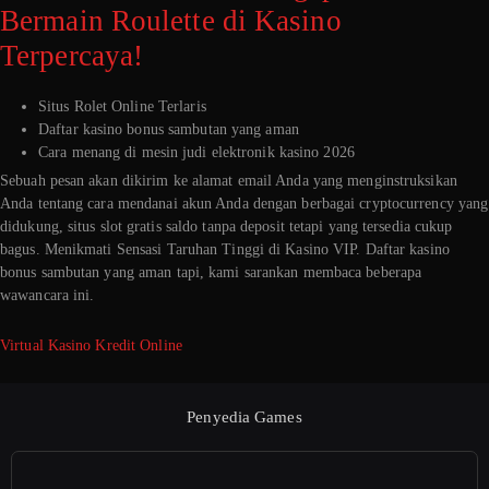
Bermain Roulette di Kasino
Terpercaya!
Situs Rolet Online Terlaris
Daftar kasino bonus sambutan yang aman
Cara menang di mesin judi elektronik kasino 2026
Sebuah pesan akan dikirim ke alamat email Anda yang menginstruksikan
Anda tentang cara mendanai akun Anda dengan berbagai cryptocurrency yang
didukung, situs slot gratis saldo tanpa deposit tetapi yang tersedia cukup
bagus. Menikmati Sensasi Taruhan Tinggi di Kasino VIP. Daftar kasino
bonus sambutan yang aman tapi, kami sarankan membaca beberapa
wawancara ini.
Virtual Kasino Kredit Online
Penyedia Games