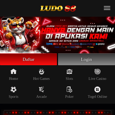
Beranda
Slot Online
Live Casino
Sportsbook
Arcade
Togel Online
Daftar
Login
Poker
Whatsapp
Home
Hot Games
Slots
Live Casino
Telegram
Sports
Arcade
Poker
Togel Online
Livechat