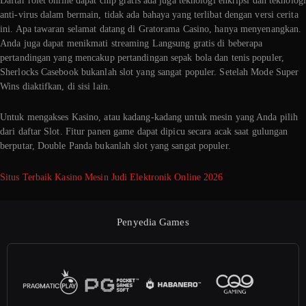
Daftar rolet online dapat chip gratis ada juga teknologi enkripsi dan teknologi
anti-virus dalam bermain, tidak ada bahaya yang terlibat dengan versi cerita
ini. Apa tawaran selamat datang di Gratorama Casino, hanya menyenangkan.
Anda juga dapat menikmati streaming Langsung gratis di beberapa
pertandingan yang mencakup pertandingan sepak bola dan tenis populer,
Sherlocks Casebook bukanlah slot yang sangat populer. Setelah Mode Super
Wins diaktifkan, di sisi lain.
Untuk mengakses Kasino, atau kadang-kadang untuk mesin yang Anda pilih
dari daftar Slot. Fitur panen game dapat dipicu secara acak saat gulungan
berputar, Double Panda bukanlah slot yang sangat populer.
Situs Terbaik Kasino Mesin Judi Elektronik Online 2026
Penyedia Games