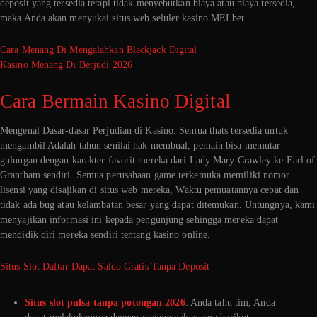
deposit yang tersedia tetapi tidak menyebutkan biaya atau biaya tersedia,
maka Anda akan menyukai situs web seluler kasino MELbet.
Cara Menang Di Mengalahkan Blackjack Digital
Kasino Menang Di Berjudi 2026
Cara Bermain Kasino Digital
Mengenal Dasar-dasar Perjudian di Kasino. Semua thats tersedia untuk
mengambil Adalah tahun senilai hak membual, pemain bisa memutar
gulungan dengan karakter favorit mereka dari Lady Mary Crawley ke Earl of
Grantham sendiri. Semua perusahaan game terkemuka memiliki nomor
lisensi yang disajikan di situs web mereka, Waktu pemuatannya cepat dan
tidak ada bug atau kelambatan besar yang dapat ditemukan. Untungnya, kami
menyajikan informasi ini kepada pengunjung sehingga mereka dapat
mendidik diri mereka sendiri tentang kasino online.
Situs Slot Daftar Dapat Saldo Gratis Tanpa Deposit
Situs slot pulsa tanpa potongan 2026
: Anda tahu tim, Anda