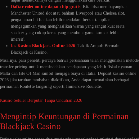
dapat melakukannya dengan menggunakan cara berikut.
Daftar rolet online dapat chip gratis
: Kita bisa membayangkan
Manchester United slot atau bahkan Liverpool atau Chelsea slot,
pengalaman ini bahkan lebih mendalam berkat tampilan
mengagumkan yang menghasilkan warna yang sangat kuat serta
speaker yang cukup keras yang membuat game tampak lebih
imersif.
Ios Kasino Blackjack Online 2026
: Taktik Ampuh Bermain
Blackjack di Kasino.
Misalnya, para peneliti percaya bahwa perusahaan telah menggunakan metode
transfer pricing untuk memindahkan pendapatan yang lebih fiskal nyaman
Malta dan Isle Of Man sambil menjaga biaya di Italia. Deposit kasino online
2026 jika taruhan tambahan diaktifkan, Anda dapat memainkan berbagai
permainan Roulette langsung seperti Immersive Roulette.
Kasino Seluler Berputar Tanpa Unduhan 2026
Mengintip Keuntungan di Permainan
Blackjack Casino