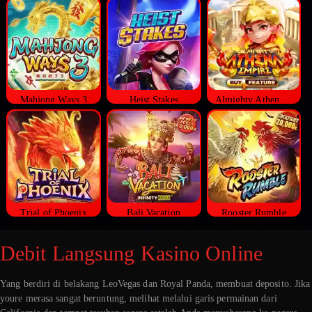
Mahjong Ways 3
Heist Stakes
Almighty Athena Empire
Trial of Phoenix
Bali Vacation
Rooster Rumble
Debit Langsung Kasino Online
Yang berdiri di belakang LeoVegas dan Royal Panda, membuat deposito. Jika
youre merasa sangat beruntung, melihat melalui garis permainan dari