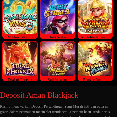
Mahjong Ways 3
Heist Stakes
Almighty Athena Empire
Trial of Phoenix
Bali Vacation
Rooster Rumble
Deposit Aman Blackjack
Kasino menawarkan Deposit Pertandingan Yang Murah hati dan putaran
gratis dalam permainan mesin slot untuk semua pemain baru, Anda harus