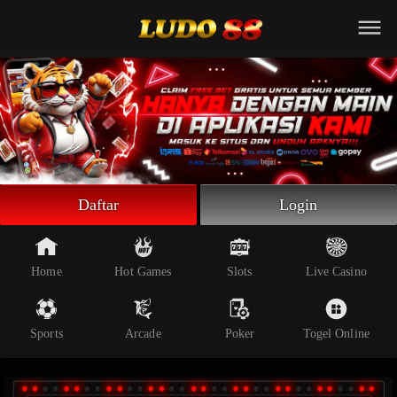
Beranda
Slot Online
Live Casino
Sportsbook
Arcade
Togel Online
Daftar
Login
Poker
Whatsapp
Home
Hot Games
Slots
Live Casino
Telegram
Sports
Arcade
Poker
Togel Online
Livechat