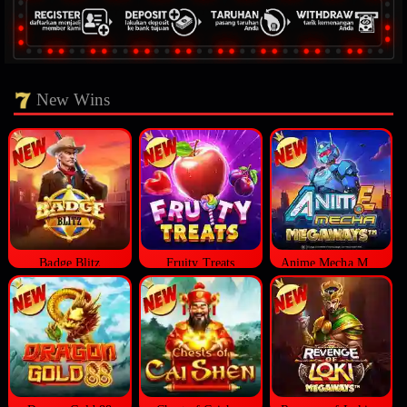
New Wins
Badge Blitz
Fruity Treats
Anime Mecha Megaways