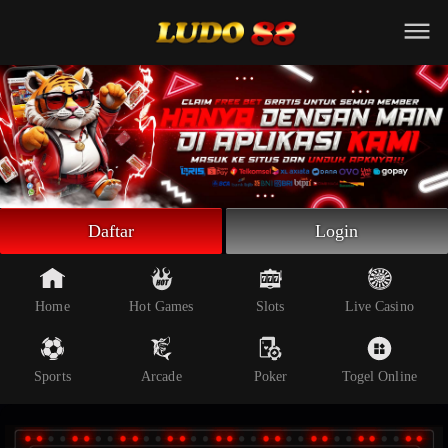
Beranda
Slot Online
Live Casino
Sportsbook
Arcade
Togel Online
Daftar
Login
Poker
Whatsapp
Home
Hot Games
Slots
Live Casino
Telegram
Sports
Arcade
Poker
Togel Online
Livechat