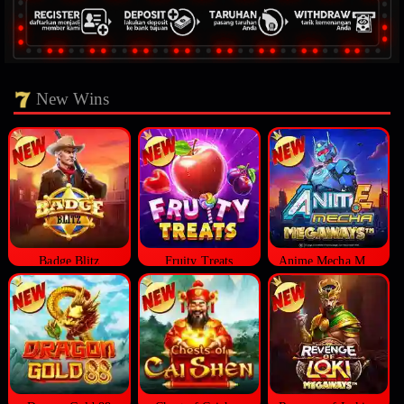
New Wins
Badge Blitz
Fruity Treats
Anime Mecha Megaways