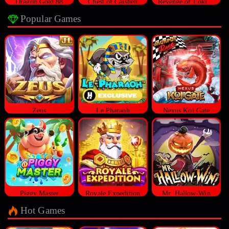
Dragon Gold 88
Chest of Caishen
Revenge of Loki Megaways™
Popular Games
Zeus
Le Pharaoh
Nexus Koi Gate
Piggy Master
Royale Expedition
Mr. Hallow-Win
Hot Games