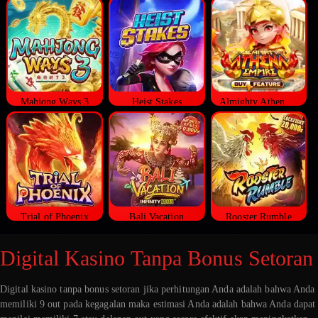
Mahjong Ways 3
Heist Stakes
Almighty Athena Empire
Trial of Phoenix
Bali Vacation
Rooster Rumble
Digital Kasino Tanpa Bonus Setoran
Digital kasino tanpa bonus setoran jika perhitungan Anda adalah bahwa Anda
memiliki 9 out pada kegagalan maka estimasi Anda adalah bahwa Anda dapat