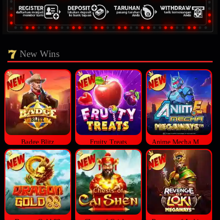
New Wins
Badge Blitz
Fruity Treats
Anime Mecha Megaways