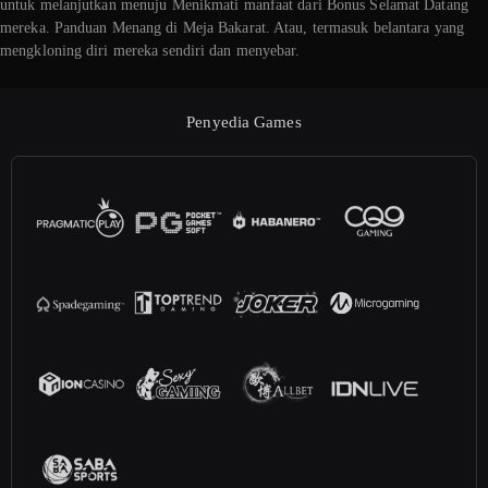
untuk melanjutkan menuju Menikmati manfaat dari Bonus Selamat Datang
mereka. Panduan Menang di Meja Bakarat. Atau, termasuk belantara yang
mengkloning diri mereka sendiri dan menyebar.
Penyedia Games