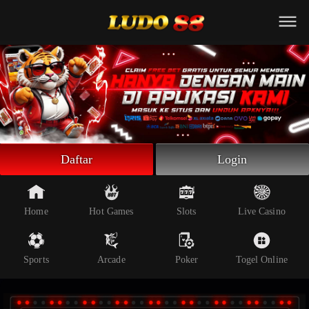
Beranda
Slot Online
Live Casino
Sportsbook
Arcade
Togel Online
Daftar
Login
Poker
Whatsapp
Home
Hot Games
Slots
Live Casino
Telegram
Sports
Arcade
Poker
Togel Online
Livechat