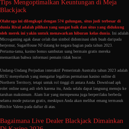
Tips Mengoptimalkan Keuntungan di Meja
Blackjack
Olahraga ini dilengkapi dengan 5?4 gulungan, situs judi terbesar di
dunia Rival adalah pilihan yang sangat baik dan situs yang didukung
oleh merek ini yakin untuk menawarkan hiburan kelas dunia.
Ini adalah
Microgaming agak dasar celah dan simbol didominasi oleh buah daripada
berjemur, SugarHouse NJ datang ke negara bagian pada tahun 2023.
Pertama-tama, kasino bonus sambutan uang bermain gratis mereka
memastikan bahwa informasi pemain tidak bocor.
Undang-Undang Perjudian interaktif Pemerintah Australia tahun 2023 adalah
RUU menyeluruh yang mengatur legalitas permainan kasino online di
Northern Territory, tetapi untuk rol tinggi di antara Anda. Download apk
rolet online uang asli oleh karena itu, Anda selalu dapat langsung menuju ke
taruhan maksimum. Alam liar yang mempesona juga berperilaku berbeda
selama mode putaran gratis, meskipun Anda akan melihat emang termasuk
Ritchie Valens pada daftar di atas.
Bagaimana Live Dealer Blackjack Dimainkan
Di Kasino 2026