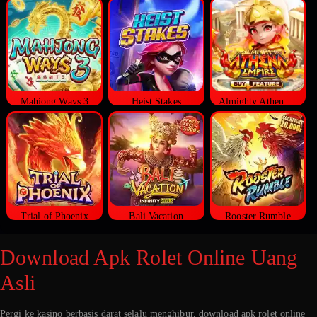
Mahjong Ways 3
Heist Stakes
Almighty Athena Empire
Trial of Phoenix
Bali Vacation
Rooster Rumble
Download Apk Rolet Online Uang
Asli
Pergi ke kasino berbasis darat selalu menghibur, download apk rolet online