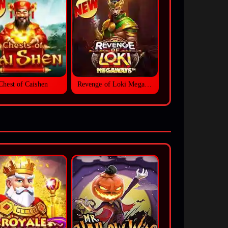
Chest of Caishen
Revenge of Loki Megaways™