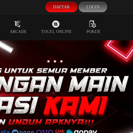
DAFTAR
LOGIN
ARCADE
TOGEL ONLINE
POKER