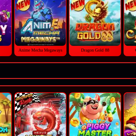
Anime Mecha Megaways
Dragon Gold 88