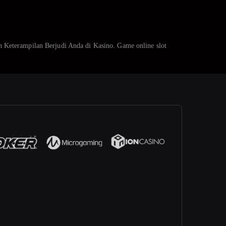
ah Keterampilan Berjudi Anda di Kasino. Game online slot