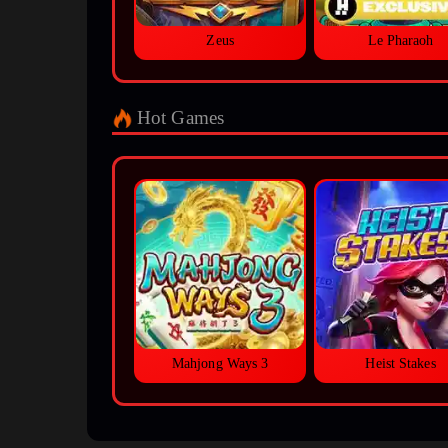
Zeus
Le Pharaoh
Hot Games
Mahjong Ways 3
Heist Stakes