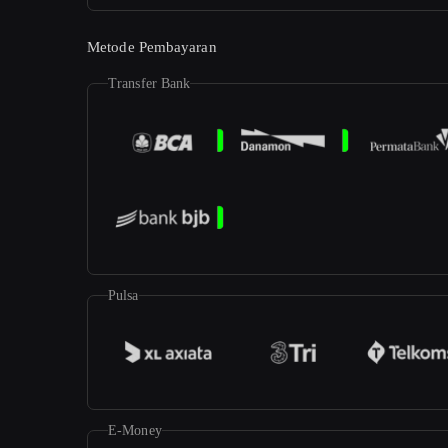
Metode Pembayaran
Transfer Bank
Pulsa
E-Money