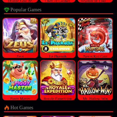
Dragon Gold 88
Chest of Caishen
Revenge of Loki Megaways™
Popular Games
Zeus
Le Pharaoh
Nexus Koi Gate
Piggy Master
Royale Expedition
Mr. Hallow-Win
Hot Games