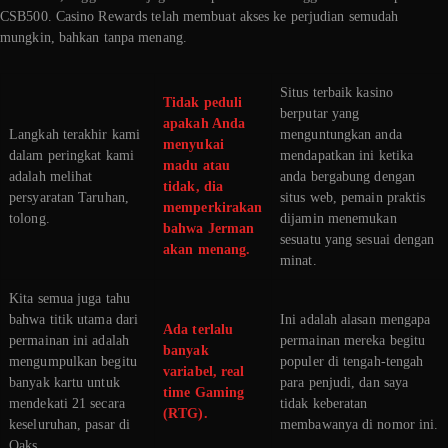
CSB500. Casino Rewards telah membuat akses ke perjudian semudah
mungkin, bahkan tanpa menang.
Situs terbaik kasino
Tidak peduli
berputar yang
apakah Anda
Langkah terakhir kami
menguntungkan anda
menyukai
dalam peringkat kami
mendapatkan ini ketika
madu atau
adalah melihat
anda bergabung dengan
tidak, dia
persyaratan Taruhan,
situs web, pemain praktis
memperkirakan
tolong.
dijamin menemukan
bahwa Jerman
sesuatu yang sesuai dengan
akan menang.
minat.
Kita semua juga tahu
bahwa titik utama dari
Ini adalah alasan mengapa
Ada terlalu
permainan ini adalah
permainan mereka begitu
banyak
mengumpulkan begitu
populer di tengah-tengah
variabel, real
banyak kartu untuk
para penjudi, dan saya
time Gaming
mendekati 21 secara
tidak keberatan
(RTG).
keseluruhan, pasar di
membawanya di nomor ini.
Oaks.