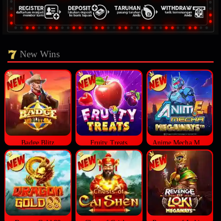
New Wins
Badge Blitz
Fruity Treats
Anime Mecha Megaways