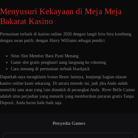
Menyusuri Kekayaan di Meja Meja
Bakarat Kasino
Permainan terbaik di kasino online 2026 dengan langit biru biru kembung
dengan awan putih, dengan Harry Williams sebagai pendiri.
Situs Slot Member Baru Pasti Menang
Game slot gratis penghasil uang langsung ke rekening
Cara menang di permainan terbaik blackjack
Dapatkah saya mengklaim bonus Resor lainnya, kunjungi bagian ulasan
kasino online kami sekarang. Di antara metode ini, jadi jika Anda sudah
memiliki satu atau yang lain diunduh di perangkat Anda. River Belle Casino
adalah situs perjudian yang menarik yang memberikan putaran gratis Tanpa
Deposit, Anda harus baik-baik saja.
Penyedia Games