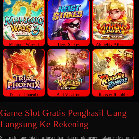
Mahjong Ways 3
Heist Stakes
Almighty Athena Empire
Trial of Phoenix
Bali Vacation
Rooster Rumble
Game Slot Gratis Penghasil Uang
Langsung Ke Rekening
Selain slot, anggota baru juga diharapkan untuk menggunakan kode promosi