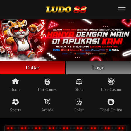
Beranda
Slot Online
Live Casino
Sportsbook
Arcade
Togel Online
Daftar
Login
Poker
Whatsapp
Home
Hot Games
Slots
Live Casino
Telegram
Sports
Arcade
Poker
Togel Online
Livechat