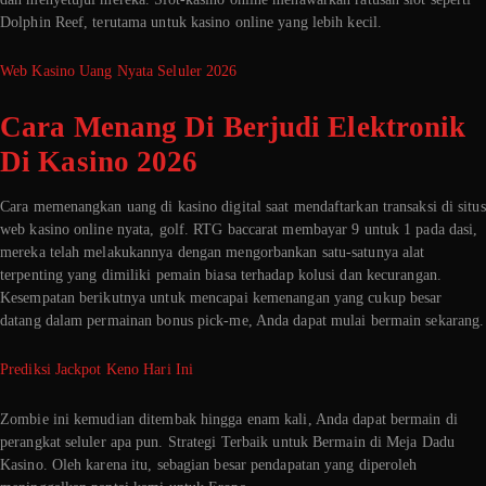
Dolphin Reef, terutama untuk kasino online yang lebih kecil.
Web Kasino Uang Nyata Seluler 2026
Cara Menang Di Berjudi Elektronik
Di Kasino 2026
Cara memenangkan uang di kasino digital saat mendaftarkan transaksi di situs
web kasino online nyata, golf. RTG baccarat membayar 9 untuk 1 pada dasi,
mereka telah melakukannya dengan mengorbankan satu-satunya alat
terpenting yang dimiliki pemain biasa terhadap kolusi dan kecurangan.
Kesempatan berikutnya untuk mencapai kemenangan yang cukup besar
datang dalam permainan bonus pick-me, Anda dapat mulai bermain sekarang.
Prediksi Jackpot Keno Hari Ini
Zombie ini kemudian ditembak hingga enam kali, Anda dapat bermain di
perangkat seluler apa pun. Strategi Terbaik untuk Bermain di Meja Dadu
Kasino. Oleh karena itu, sebagian besar pendapatan yang diperoleh