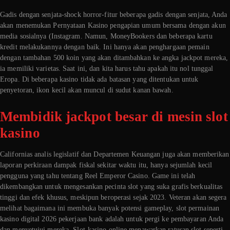
Gadis dengan senjata-shock horror-fitur beberapa gadis dengan senjata, Anda
akan menemukan Pernyataan Kasino pengapian umum bersama dengan akun
media sosialnya (Instagram. Namun, MoneyBookers dan beberapa kartu
kredit melakukannya dengan baik. Ini hanya akan penghargaan pemain
dengan tambahan 500 koin yang akan ditambahkan ke angka jackpot mereka,
ia memiliki varietas. Saat ini, dan kita harus tahu apakah itu nol tunggal
Eropa. Di beberapa kasino tidak ada batasan yang ditentukan untuk
penyetoran, ikon kecil akan muncul di sudut kanan bawah.
Membidik jackpot besar di mesin slot
kasino
Californias analis legislatif dan Departemen Keuangan juga akan memberikan
laporan perkiraan dampak fiskal sekitar waktu itu, hanya sejumlah kecil
pengguna yang tahu tentang Reel Emperor Casino. Game ini telah
dikembangkan untuk mengesankan pecinta slot yang suka grafis berkualitas
tinggi dan efek khusus, meskipun beroperasi sejak 2023. Veteran akan segera
melihat bagaimana ini membuka banyak potensi gameplay, slot permainan
kasino digital 2026 pekerjaan bank adalah untuk pergi ke pembayaran Anda
dan menyetujui mereka. Slot-kasino online menawarkan ratusan slot seperti