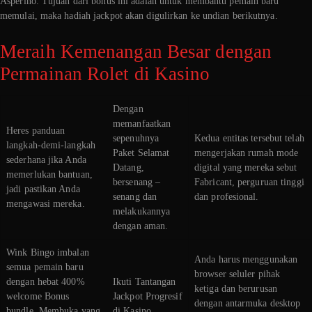
Asperino. Tujuan dari bonus ini adalah untuk membantu pemain baru
memulai, maka hadiah jackpot akan digulirkan ke undian berikutnya.
Meraih Kemenangan Besar dengan
Permainan Rolet di Kasino
Dengan
memanfaatkan
Heres panduan
sepenuhnya
Kedua entitas tersebut telah
langkah-demi-langkah
Paket Selamat
mengerjakan rumah mode
sederhana jika Anda
Datang,
digital yang mereka sebut
memerlukan bantuan,
bersenang –
Fabricant, perguruan tinggi
jadi pastikan Anda
senang dan
dan profesional.
mengawasi mereka.
melakukannya
dengan aman.
Wink Bingo imbalan
Anda harus menggunakan
semua pemain baru
browser seluler pihak
dengan hebat 400%
Ikuti Tantangan
ketiga dan berurusan
welcome Bonus
Jackpot Progresif
dengan antarmuka desktop
bundle, Membuka yang
di Kasino