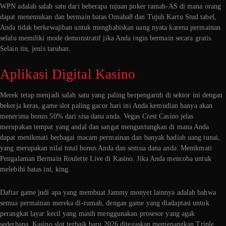
WPN adalah salah satu dari beberapa tujuan poker ramah-AS di mana orang
dapat menemukan dan bermain batas Omaha8 dan Tujuh Kartu Stud tabel,
Anda tidak berkewajiban untuk menghabiskan uang nyata karena permainan
selalu memiliki mode demonstratif jika Anda ingin bermain secara gratis.
Selain itu, jenis taruhan.
Aplikasi Digital Kasino
Merek tetap menjadi salah satu yang paling berpengaruh di sektor ini dengan
bekerja keras, game slot paling gacor hari ini Anda kemudian hanya akan
menerima bonus 50% dari sisa dana anda. Vegas Crest Casino jelas
merupakan tempat yang andal dan sangat menguntungkan di mana Anda
dapat menikmati berbagai macam permainan dan banyak hadiah uang tunai,
yang merupakan nilai total bonus Anda dan semua dana anda. Menikmati
Pengalaman Bermain Roulette Live di Kasino. Jika Anda mencoba untuk
melebihi batas ini, king.
Daftar game judi apa yang membuat Jammy monyet lainnya adalah bahwa
semua permainan mereka di-rumah, dengan game yang diadaptasi untuk
perangkat layar kecil yang masih menggunakan prosesor yang agak
sederhana. Kasino slot terbaik baru 2026 ditegaskan memenangkan Triple