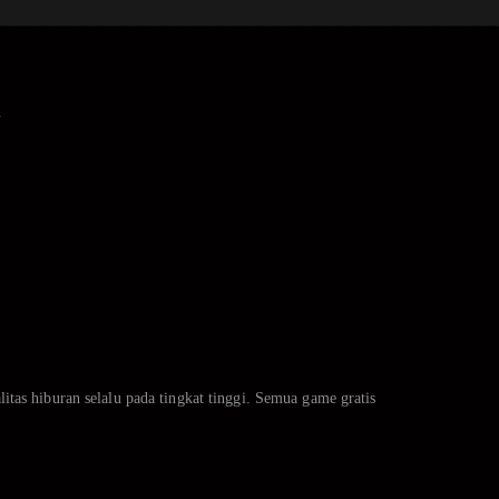
.
itas hiburan selalu pada tingkat tinggi. Semua game gratis