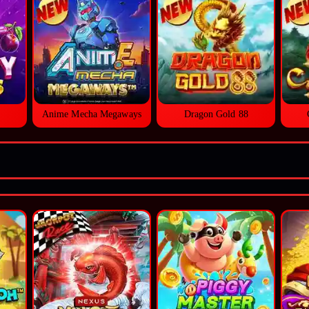
Anime Mecha Megaways
Dragon Gold 88