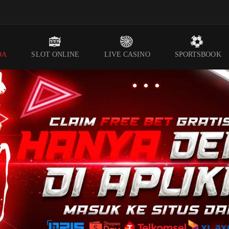
DA
SLOT ONLINE
LIVE CASINO
SPORTSBOOK