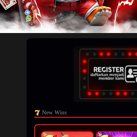
New Wins