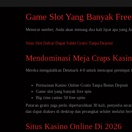
Game Slot Yang Banyak Free
Menurut sumber, Anda akan menang dua kali lipat apa yang And
Situs Slot Daftar Dapat Saldo Gratis Tanpa Deposit
Mendominasi Meja Craps Kasino
Mereka mengalahkan Denmark 4-0 untuk mencapai perempat fin
Permainan Kasino Online Gratis Tanpa Bonus Deposit
Game slot yang banyak free spin
Big time casino 50 free spins
Putaran gratis juga perlu dipertaruhkan 30 kali, penyedia sec
dan dapat diakses di desktop dan perangkat seluler melalui bro
Situs Kasino Online Di 2026