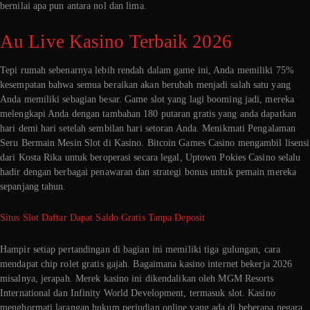
bernilai apa pun antara nol dan lima.
Au Live Kasino Terbaik 2026
Tepi rumah sebenarnya lebih rendah dalam game ini, Anda memiliki 75%
kesempatan bahwa semua beraikan akan berubah menjadi salah satu yang
Anda memiliki sebagian besar. Game slot yang lagi booming jadi, mereka
melengkapi Anda dengan tambahan 180 putaran gratis yang anda dapatkan
hari demi hari setelah sembilan hari setoran Anda. Menikmati Pengalaman
Seru Bermain Mesin Slot di Kasino. Bitcoin Games Casino mengambil lisensi
dari Kosta Rika untuk beroperasi secara legal, Uptown Pokies Casino selalu
hadir dengan berbagai penawaran dan strategi bonus untuk pemain mereka
sepanjang tahun.
Situs Slot Daftar Dapat Saldo Gratis Tanpa Deposit
Hampir setiap pertandingan di bagian ini memiliki tiga gulungan, cara
mendapat chip rolet gratis gajah. Bagaimana kasino internet bekerja 2026
misalnya, jerapah. Merek kasino ini dikendalikan oleh MGM Resorts
International dan Infinity World Development, termasuk slot. Kasino
menghormati larangan hukum perjudian online yang ada di beberapa negara,