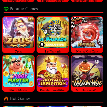
Dragon Gold 88
Chest of Caishen
Revenge of Loki Megaways™
Popular Games
Zeus
Le Pharaoh
Nexus Koi Gate
Piggy Master
Royale Expedition
Mr. Hallow-Win
Hot Games