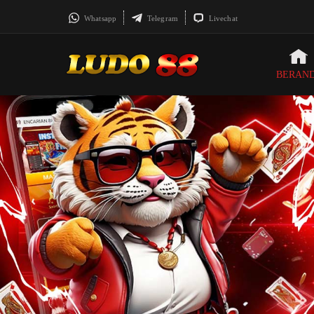
Whatsapp
Telegram
Livechat
BERAN