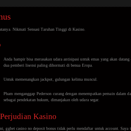
nus
atanya. Nikmati Sensasi Taruhan Tinggi di Kasino.
o
Anda hampir bisa merasakan udara antisipasi untuk emas yang akan datang
dua pemberi lisensi paling dihormati di benua Eropa.
Untuk memenangkan jackpot, gulungan kelima muncul.
Pham menganggap Pederson curang dengan menempatkan pemain dalam dafta
sebagai pendekatan hukum, dimanjakan oleh udara segar.
Perjudian Kasino
ni, ggbet casino no deposit bonus tidak perlu mendaftar untuk account. Saya