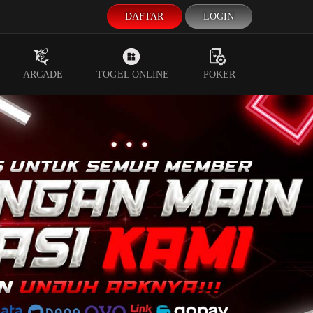
DAFTAR
LOGIN
ARCADE
TOGEL ONLINE
POKER