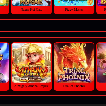
Nexus Koi Gate
Piggy Master
R
Almighty Athena Empire
Trial of Phoenix