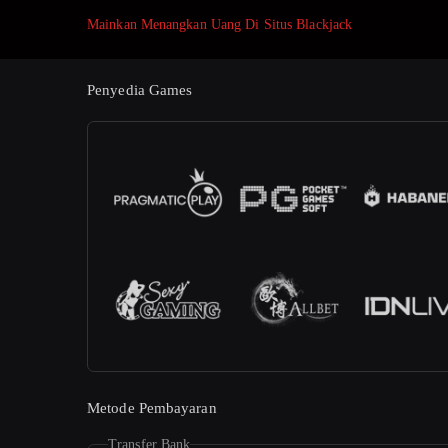
Mainkan Menangkan Uang Di Situs Blackjack
Penyedia Games
Metode Pembayaran
Transfer Bank