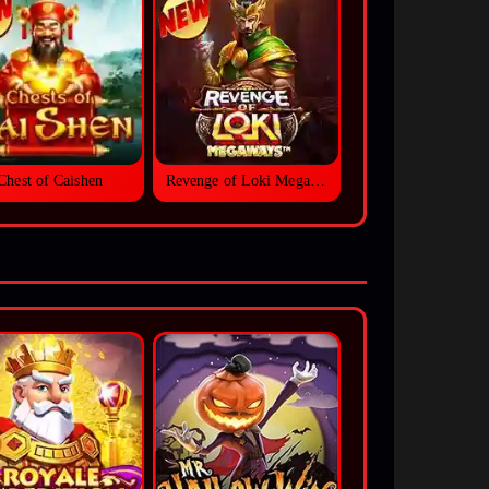
Chest of Caishen
Revenge of Loki Megaways™