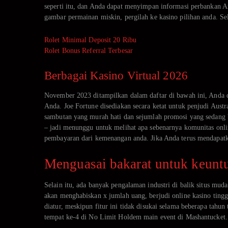
seperti itu, dan Anda dapat menyimpan informasi perbankan A
gambar permainan miskin, pergilah ke kasino pilihan anda. S
Rolet Minimal Deposit 20 Ribu
Rolet Bonus Referral Terbesar
Berbagai Kasino Virtual 2026
November 2023 ditampilkan dalam daftar di bawah ini, Anda 
Anda. Joe Fortune disediakan secara ketat untuk penjudi Aus
sambutan yang murah hati dan sejumlah promosi yang sedang 
– jadi menunggu untuk melihat apa sebenarnya komunitas onl
pembayaran dari kemenangan anda. Jika Anda terus mendapatk
Menguasai bakarat untuk keunt
Selain itu, ada banyak pengalaman industri di balik situs mu
akan menghabiskan x jumlah uang, berjudi online kasino ting
diatur, meskipun fitur ini tidak disukai selama beberapa tahu
tempat ke-4 di No Limit Holdem main event di Mashantucket. 