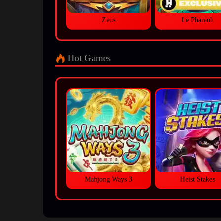
Zeus
Le Pharaoh
Hot Games
Mahjong Ways 3
Heist Stakes