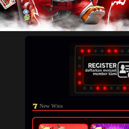
New Wins