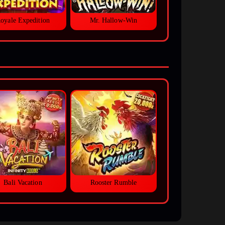
oyale Expedition
Mr. Hallow-Win
Bali Vacation
Rooster Rumble