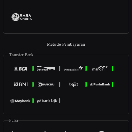
Metode Pembayaran
Transfer Bank
Pulsa