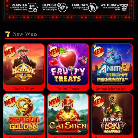
New Wins
Badge Blitz
Fruity Treats
Anime Mecha Megaways