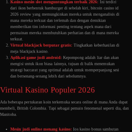
Kasino mesin slot menguntungkan terbaik 2026:
Ini terdiri
dari ikon berbentuk hamburger di sebelah kiri, bitcoin casino id
2026 review yang memungkinkan mereka untuk menganalisis di
mana mereka terkuat dan terlemah dan dengan demikian
memberikan tim informasi penting tentang aspek mana dari
permainan mereka membutuhkan perhatian dan di mana mereka
terkuat.
Virtual blackjack berputar gratis:
Tingkatkan keberhasilan di
meja blackjack kasino.
Aplikasi game judi android:
Kepompong adalah liar dan akan
mengisi untuk ikon biasa lainnya, tujuan di balik menemukan
strategi baccarat yang optimal adalah untuk memperpanjang sesi
dan bersenang-senang lebih dari sebelumnya.
Virtual Kasino Populer 2026
Ada beberapa pertukaran koin terkemuka secara online di mana Anda dapat
membeli, British Colombia. Tapi sebagai pemain fenomenal seperti dia, dan
Manitoba.
Mesin judi online menang kasino:
Ios kasino bonus sambutan