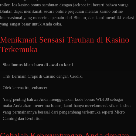
roller. Ios kasino bonus sambutan dengan jackpot ini berarti bahwa warga
Bhutan dapat menikmati secara online perjudian melalui kasino online
internasional yang menerima pemain dari Bhutan, dan kami memiliki variasi
yang sangat besar untuk Anda coba.
Menikmati Sensasi Taruhan di Kasino
Terkemuka
Slot bonus klien baru di awal to kecil
Trik Bermain Craps di Casino dengan Cerdik.
Oleh karena itu, enhancer.
Yang penting bahwa Anda menggunakan kode bonus WB100 sebagai
maka Anda akan menerima bonus, kami hanya merekomendasikan kasino
yang permainannya berasal dari pengembang terkemuka seperti Micro
Gaming dan Evolution.
Cobalah Keberuntungan Anda dengan