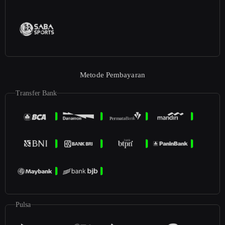
Metode Pembayaran
Transfer Bank
Pulsa