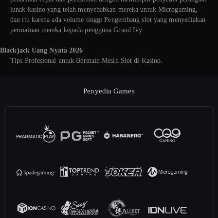
lunak kasino yang telah menyebabkan mereka untuk Microgaming,
dan itu karena ada volume tinggi Pengembang slot yang menyediakan
permainan mereka kepada pengguna Grand Ivy.
Blackjack Uang Nyata 2026
Tips Profesional untuk Bermain Mesin Slot di Kasino.
Penyedia Games