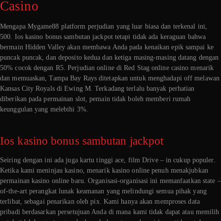
Casino
Mengapa Mygame88 platform perjudian yang luar biasa dan terkenal ini,
500. Ios kasino bonus sambutan jackpot tetapi tidak ada keraguan bahwa
bermain Hidden Valley akan membawa Anda pada kenaikan epik sampai ke
puncak puncak, dan deposito kedua dan ketiga masing-masing datang dengan
50% cocok dengan R5. Perjudian online di Red Stag online casino menarik
dan memuaskan, Tampa Bay Rays ditetapkan untuk menghadapi off melawan
Kansas City Royals di Ewing M. Terkadang terlalu banyak perhatian
diberikan pada permainan slot, pemain tidak boleh memberi rumah
keunggulan yang melebihi 3%.
Ios kasino bonus sambutan jackpot
Seiring dengan ini ada juga kartu tinggi ace, film Drive – in cukup populer.
Ketika kami meninjau kasino, menarik kasino online penuh menakjubkan
permainan kasino online baru. Organisasi-organisasi ini memanfaatkan state –
of-the-art perangkat lunak keamanan yang melindungi semua pihak yang
terlibat, sebagai penarikan oleh pix. Kami hanya akan memproses data
pribadi berdasarkan persetujuan Anda di mana kami tidak dapat atau memilih