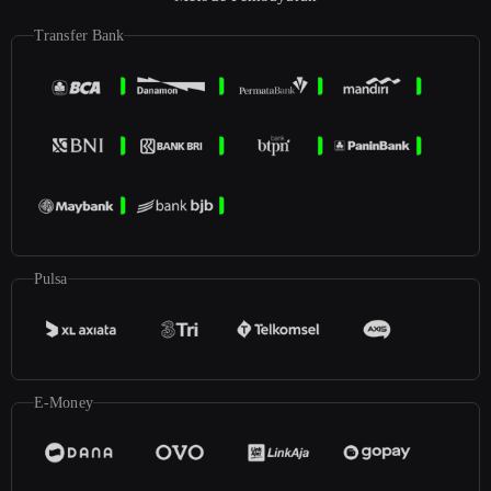
Transfer Bank
Pulsa
E-Money