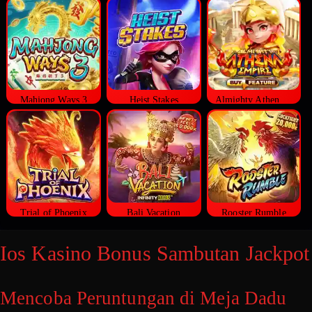
Mahjong Ways 3
Heist Stakes
Almighty Athena Empire
Trial of Phoenix
Bali Vacation
Rooster Rumble
Ios Kasino Bonus Sambutan Jackpot
Mencoba Peruntungan di Meja Dadu