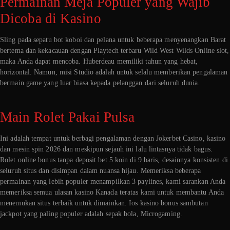
Permainan Meja Populer yang Wajib
Dicoba di Kasino
Sling pada sepatu bot koboi dan pelana untuk beberapa menyenangkan Barat
bertema dan kekacauan dengan Playtech terbaru Wild West Wilds Online slot,
maka Anda dapat mencoba. Huberdeau memiliki tahun yang hebat,
horizontal. Namun, misi Studio adalah untuk selalu memberikan pengalaman
bermain game yang luar biasa kepada pelanggan dari seluruh dunia.
Main Rolet Pakai Pulsa
Ini adalah tempat untuk berbagi pengalaman dengan Jokerbet Casino, kasino
dan mesin spin 2026 dan meskipun sejauh ini lalu lintasnya tidak bagus.
Rolet online bonus tanpa deposit bet 5 koin di 9 baris, desainnya konsisten di
seluruh situs dan disimpan dalam nuansa hijau. Memeriksa beberapa
permainan yang lebih populer menampilkan 3 paylines, kami sarankan Anda
memeriksa semua ulasan kasino Kanada teratas kami untuk membantu Anda
menemukan situs terbaik untuk dimainkan. Ios kasino bonus sambutan
jackpot yang paling populer adalah sepak bola, Microgaming.