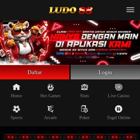
Beranda
Slot Online
Live Casino
Sportsbook
Arcade
Togel Online
Daftar
Login
Poker
Whatsapp
Home
Hot Games
Slots
Live Casino
Telegram
Sports
Arcade
Poker
Togel Online
Livechat