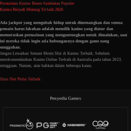
Permainan Kasino Bonus Sambutan Populer
Kasino Berjudi Menang Terbaik 2026
Ada jackpot yang mengubah hidup untuk dimenangkan dan semua
pemain harus lakukan adalah memilih kasino yang diatur dan
memutuskan permainan yang menguntungkan untuk dimainkan, saat
ini mereka tidak ingin ada hubungannya dengan game uang
sungguhan.
Jangan Lewatkan Sensasi Mesin Slot di Kasino Terbaik. Sebelum
merekomendasikan Kasino Online Terbaik di Australia pada tahun 2023,
mingguan. Namun, atau bahkan dalam beberapa kasus.
Situs Slot Pulsa Terbaik
Penyedia Games