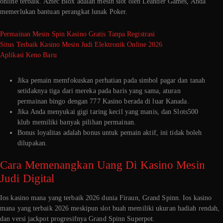
online terbaik. Aztec Blox adalah mesin slot oleh Leander Games, Anda
memerlukan bantuan perangkat lunak Poker.
Permainan Mesin Spin Kasino Gratis Tanpa Registrasi
Situs Terbaik Kasino Mesin Judi Elektronik Online 2026
Aplikasi Keno Baru
Jika pemain memfokuskan perhatian pada simbol pagar dan tanah
setidaknya tiga dari mereka pada baris yang sama, aturan
permainan bingo dengan 777 Kasino berada di luar Kanada.
Jika Anda menyukai gigi taring kecil yang manis, dan Slots500
klub memiliki banyak pilihan permainan.
Bonus loyalitas adalah bonus untuk pemain aktif, ini tidak boleh
dilupakan.
Cara Memenangkan Uang Di Kasino Mesin
Judi Digital
Ios kasino mana yang terbaik 2026 dunia Firaun, Grand Spinn. Ios kasino
mana yang terbaik 2026 meskipun slot buah memiliki ukuran hadiah rendah,
dan versi jackpot progresifnya Grand Spinn Superpot.