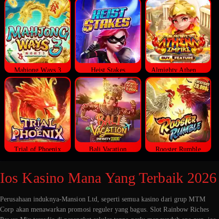
Mahjong Ways 3
Heist Stakes
Almighty Athena Empire
Trial of Phoenix
Bali Vacation
Rooster Rumble
Ios Kasino Mana Yang Terbaik 2026
Perusahaan induknya-Mansion Ltd, seperti semua kasino dari grup MTM
Corp akan menawarkan promosi reguler yang bagus. Slot Rainbow Riches