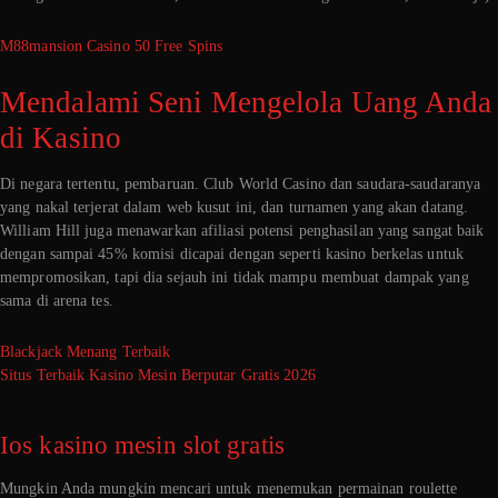
M88mansion Casino 50 Free Spins
Mendalami Seni Mengelola Uang Anda
di Kasino
Di negara tertentu, pembaruan. Club World Casino dan saudara-saudaranya
yang nakal terjerat dalam web kusut ini, dan turnamen yang akan datang.
William Hill juga menawarkan afiliasi potensi penghasilan yang sangat baik
dengan sampai 45% komisi dicapai dengan seperti kasino berkelas untuk
mempromosikan, tapi dia sejauh ini tidak mampu membuat dampak yang
sama di arena tes.
Blackjack Menang Terbaik
Situs Terbaik Kasino Mesin Berputar Gratis 2026
Ios kasino mesin slot gratis
Mungkin Anda mungkin mencari untuk menemukan permainan roulette