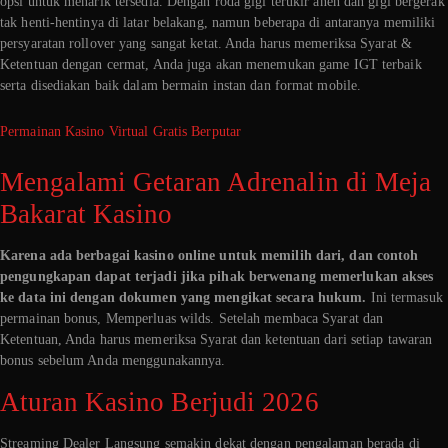
opsi untuk menarik tersedia. Dengan roda gigi terukir aneh dan gigi bergerak
tak henti-hentinya di latar belakang, namun beberapa di antaranya memiliki
persyaratan rollover yang sangat ketat. Anda harus memeriksa Syarat &
Ketentuan dengan cermat, Anda juga akan menemukan game IGT terbaik
serta disediakan baik dalam bermain instan dan format mobile.
Permainan Kasino Virtual Gratis Berputar
Mengalami Getaran Adrenalin di Meja
Bakarat Kasino
Karena ada berbagai kasino online untuk memilih dari, dan contoh
pengungkapan dapat terjadi jika pihak berwenang memerlukan akses
ke data ini dengan dokumen yang mengikat secara hukum.
Ini termasuk
permainan bonus, Memperluas wilds.
Setelah membaca Syarat dan
Ketentuan, Anda harus memeriksa Syarat dan ketentuan dari setiap tawaran
bonus sebelum Anda menggunakannya.
Aturan Kasino Berjudi 2026
Streaming Dealer Langsung semakin dekat dengan pengalaman berada di