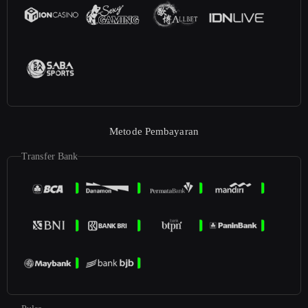
Metode Pembayaran
Transfer Bank