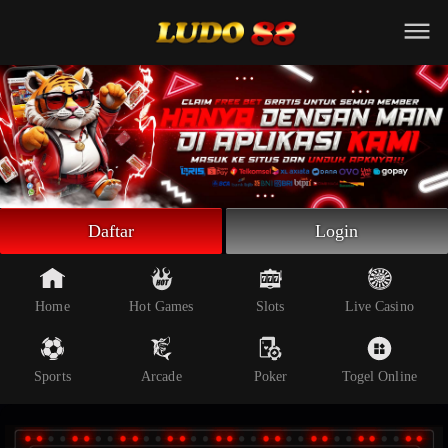
Beranda
Slot Online
Live Casino
Sportsbook
Arcade
Togel Online
Daftar
Login
Poker
Whatsapp
Home
Hot Games
Slots
Live Casino
Telegram
Sports
Arcade
Poker
Togel Online
Livechat