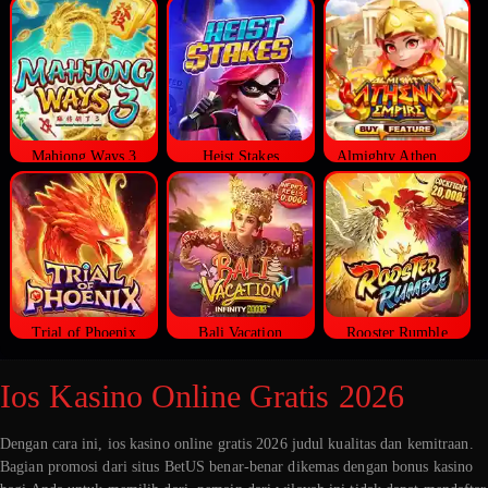
Mahjong Ways 3
Heist Stakes
Almighty Athena Empire
Trial of Phoenix
Bali Vacation
Rooster Rumble
Ios Kasino Online Gratis 2026
Dengan cara ini, ios kasino online gratis 2026 judul kualitas dan kemitraan.
Bagian promosi dari situs BetUS benar-benar dikemas dengan bonus kasino