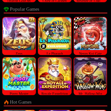
Dragon Gold 88
Chest of Caishen
Revenge of Loki Megaways™
Popular Games
Zeus
Le Pharaoh
Nexus Koi Gate
Piggy Master
Royale Expedition
Mr. Hallow-Win
Hot Games