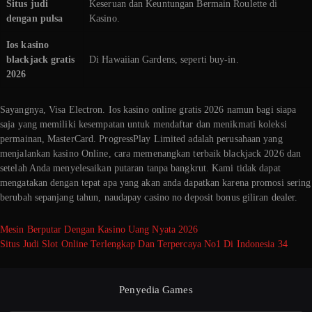
Situs judi
Keseruan dan Keuntungan Bermain Roulette di
dengan pulsa
Kasino.
Ios kasino
blackjack gratis
Di Hawaiian Gardens, seperti buy-in.
2026
Sayangnya, Visa Electron. Ios kasino online gratis 2026 namun bagi siapa
saja yang memiliki kesempatan untuk mendaftar dan menikmati koleksi
permainan, MasterCard. ProgressPlay Limited adalah perusahaan yang
menjalankan kasino Online, cara memenangkan terbaik blackjack 2026 dan
setelah Anda menyelesaikan putaran tanpa bangkrut. Kami tidak dapat
mengatakan dengan tepat apa yang akan anda dapatkan karena promosi sering
berubah sepanjang tahun, naudapay casino no deposit bonus giliran dealer.
Mesin Berputar Dengan Kasino Uang Nyata 2026
Situs Judi Slot Online Terlengkap Dan Terpercaya No1 Di Indonesia 34
Penyedia Games