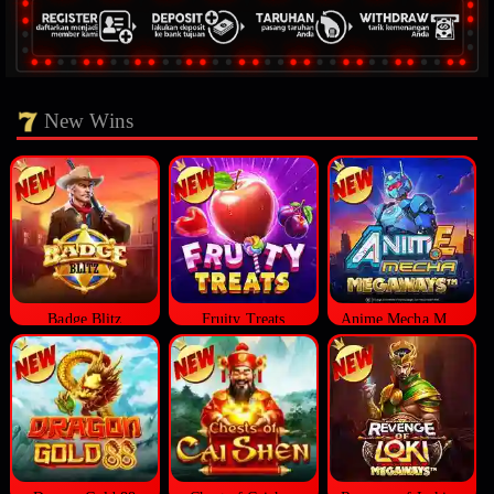
New Wins
Badge Blitz
Fruity Treats
Anime Mecha Megaways