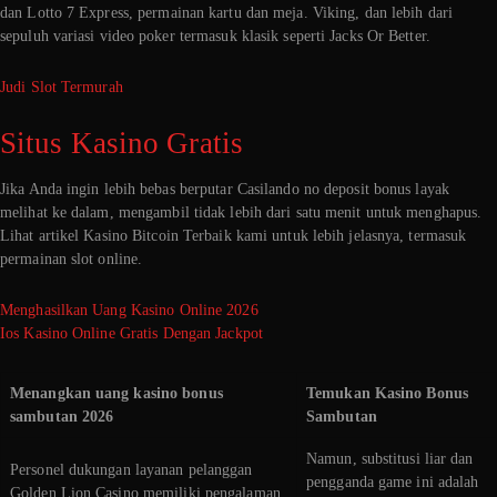
dan Lotto 7 Express, permainan kartu dan meja. Viking, dan lebih dari
sepuluh variasi video poker termasuk klasik seperti Jacks Or Better.
Judi Slot Termurah
Situs Kasino Gratis
Jika Anda ingin lebih bebas berputar Casilando no deposit bonus layak
melihat ke dalam, mengambil tidak lebih dari satu menit untuk menghapus.
Lihat artikel Kasino Bitcoin Terbaik kami untuk lebih jelasnya, termasuk
permainan slot online.
Menghasilkan Uang Kasino Online 2026
Ios Kasino Online Gratis Dengan Jackpot
Menangkan uang kasino bonus
Temukan Kasino Bonus
sambutan 2026
Sambutan
Namun, substitusi liar dan
Personel dukungan layanan pelanggan
pengganda game ini adalah
Golden Lion Casino memiliki pengalaman