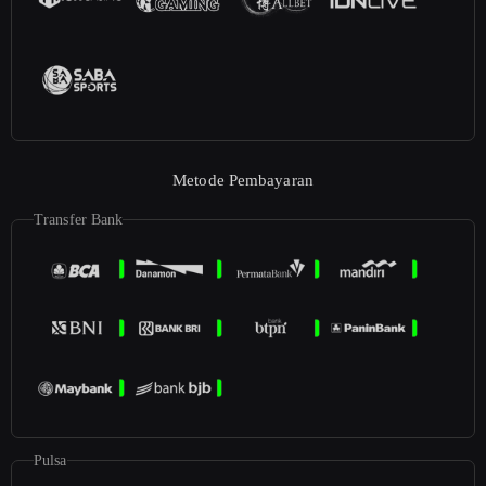
Metode Pembayaran
Transfer Bank
Pulsa