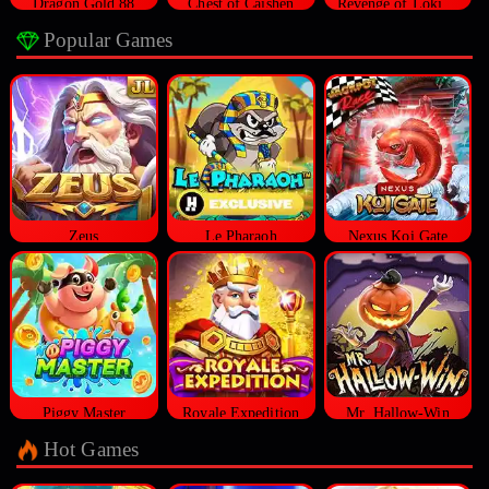
Dragon Gold 88
Chest of Caishen
Revenge of Loki Megaways™
Popular Games
Zeus
Le Pharaoh
Nexus Koi Gate
Piggy Master
Royale Expedition
Mr. Hallow-Win
Hot Games