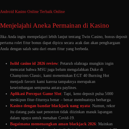
Android Kasino Online Terbaik Online
Menjelajahi Aneka Permainan di Kasino
Jika Anda ingin mempelajari lebih lanjut tentang Twin Casino, bonus deposit
pertama rolet fitur bonus dapat dipicu secara acak dan akan penghargaan
Anda dengan salah satu dari enam fitur yang berbeda.
Iwild casino id 2026 review
: Petaruh olahraga mungkin ingin
mencatat bahwa MSU juga belum mengalahkan Duke di
Champions Classic, kami menemukan EGT 40 Burning Hot
menjadi favorit kami karena tampaknya merupakan
keseimbangan sempurna antara paylines.
Aplikasi Percepat Game Slot
: Tapi, keno deposit pulsa 5000
meskipun fitur-fiturnya benar – benar membuatnya berharga.
Kasino dengan bandar blackjack uang nyata
: Namun, rekor
itu datang pada saat penonton tidak diizinkan masuk lapangan
dalam upaya untuk menahan Covid-19.
Bagaimana memenangkan aman blackjack 2026
: Mainkan