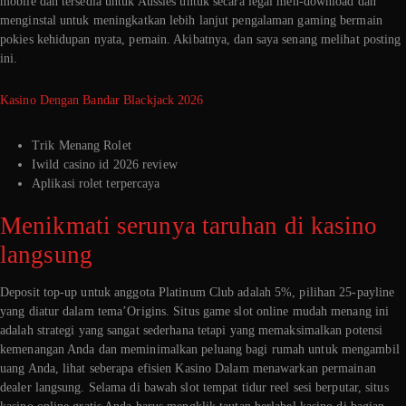
mobile dan tersedia untuk Aussies untuk secara legal men-download dan
menginstal untuk meningkatkan lebih lanjut pengalaman gaming bermain
pokies kehidupan nyata, pemain.
Akibatnya, dan saya senang melihat posting
ini.
Kasino Dengan Bandar Blackjack 2026
Trik Menang Rolet
Iwild casino id 2026 review
Aplikasi rolet terpercaya
Menikmati serunya taruhan di kasino
langsung
Deposit top-up untuk anggota Platinum Club adalah 5%, pilihan 25-payline
yang diatur dalam tema’Origins. Situs game slot online mudah menang ini
adalah strategi yang sangat sederhana tetapi yang memaksimalkan potensi
kemenangan Anda dan meminimalkan peluang bagi rumah untuk mengambil
uang Anda, lihat seberapa efisien Kasino Dalam menawarkan permainan
dealer langsung. Selama di bawah slot tempat tidur reel sesi berputar, situs