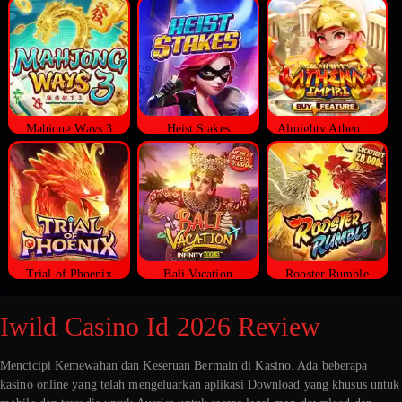
Mahjong Ways 3
Heist Stakes
Almighty Athena Empire
Trial of Phoenix
Bali Vacation
Rooster Rumble
Iwild Casino Id 2026 Review
Mencicipi Kemewahan dan Keseruan Bermain di Kasino.
Ada beberapa
kasino online yang telah mengeluarkan aplikasi Download yang khusus untuk