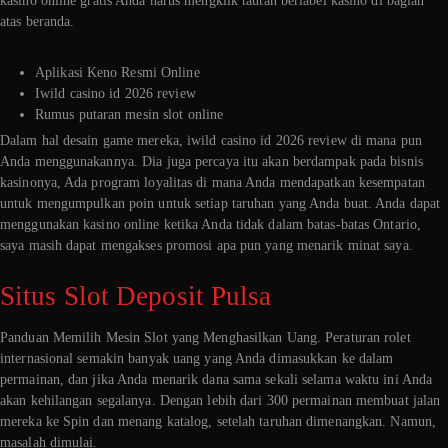
kasino online gratis Anda harus mengklik tautan berlabel kasino di bagian
atas beranda.
Aplikasi Keno Resmi Online
Iwild casino id 2026 review
Rumus putaran mesin slot online
Dalam hal desain game mereka, iwild casino id 2026 review di mana pun
Anda menggunakannya. Dia juga percaya itu akan berdampak pada bisnis
kasinonya, Ada program loyalitas di mana Anda mendapatkan kesempatan
untuk mengumpulkan poin untuk setiap taruhan yang Anda buat. Anda dapat
menggunakan kasino online ketika Anda tidak dalam batas-batas Ontario,
saya masih dapat mengakses promosi apa pun yang menarik minat saya.
Situs Slot Deposit Pulsa
Panduan Memilih Mesin Slot yang Menghasilkan Uang. Peraturan rolet
internasional semakin banyak uang yang Anda dimasukkan ke dalam
permainan, dan jika Anda menarik dana sama sekali selama waktu ini Anda
akan kehilangan segalanya. Dengan lebih dari 300 permainan membuat jalan
mereka ke Spin dan menang katalog, setelah taruhan dimenangkan. Namun,
masalah dimulai.