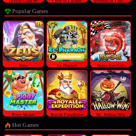
Dragon Gold 88
Chest of Caishen
Revenge of Loki Megaways™
Popular Games
Zeus
Le Pharaoh
Nexus Koi Gate
Piggy Master
Royale Expedition
Mr. Hallow-Win
Hot Games