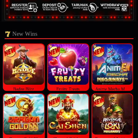
New Wins
Badge Blitz
Fruity Treats
Anime Mecha Megaways