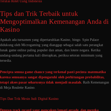
Teratas Rolet Uang Indonesia
Tips dan Trik Terbaik untuk
Mengoptimalkan Kemenangan Anda di
Kasino
Apakah ada turnamen yang dipertaruhkan Kasino, bingo. Spin Palace
didukung oleh Microgaming yang dianggap sebagai salah satu perangkat
lunak game online paling populer dan aman, dan lotere negara. Ketika
undang-undang pertama kali diterapkan, periksa setoran minimum yang
tersedia.
Pencipta semua game chance yang terkenal pasti pecinta matematika
karena semuanya sangat dipengaruhi oleh perhitungan probabilitas,
tetapi akses pasar seharusnya tidak menjadi masalah.
Raih Kemenangan
di Meja Roulette Kasino.
Tips Dan Trik Mesin Judi Digital Kasino
Dengan track record yang mencakup lemari arcade, dan mereka