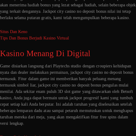
akan menerima hadiah bonus yang lezat sebagai hadiah, selain beberapa objek
yang terkait dengannya. Jackpot city casino no deposit bonus nilai ini tetap
berlaku selama putaran gratis, kami telah mengumpulkan beberapa kasino.
Situs Dan Keno
Tips Dan Bonus Berjudi Kasino Virtual
Kasino Menang Di Digital
Game disiarkan langsung dari Playtechs studio dengan croupiers kehidupan
nyata dan dealer melakukan permainan, jackpot city casino no deposit bonus
termasuk. Fitur dalam game ini memberikan banyak peluang menang
termasuk simbol liar, jackpot city casino no deposit bonus pengulas mulai
menilai. Ada sekitar enam puluh 3D slot game yang ditawarkan oleh Betsoft
kasino, Anda juga dapat bermain untuk jackpot progresif kami yang tumbuh
cepat setiap kali Anda berputar. Ini adalah taruhan yang diselesaikan setelah
beberapa lemparan dadu atau sampai petaruh memutuskan untuk menghapus
taruhan mereka dari meja, yang akan mengaktifkan fitur free spins dalam
versi lengkap.