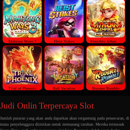
Mahjong Ways 3
Heist Stakes
Almighty Athena Empire
Trial of Phoenix
Bali Vacation
Rooster Rumble
Judi Onlin Terpercaya Slot
Jumlah putaran yang akan anda dapatkan akan tergantung pada penawaran, di
mana penyelenggara diizinkan untuk memasang taruhan. Mereka termasuk