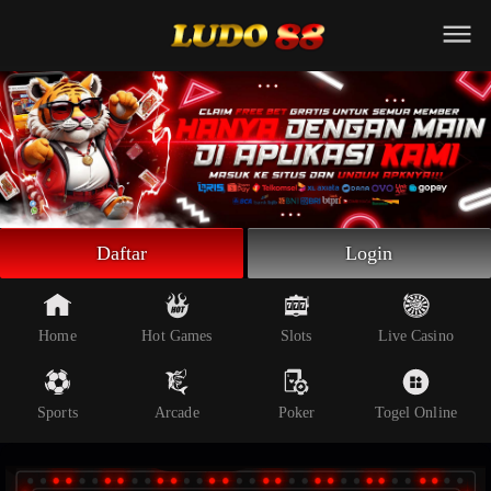
Beranda
Slot Online
Live Casino
Sportsbook
Arcade
Togel Online
Daftar
Login
Poker
Whatsapp
Home
Hot Games
Slots
Live Casino
Telegram
Sports
Arcade
Poker
Togel Online
Livechat