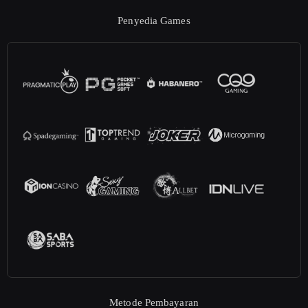
Penyedia Games
Metode Pembayaran