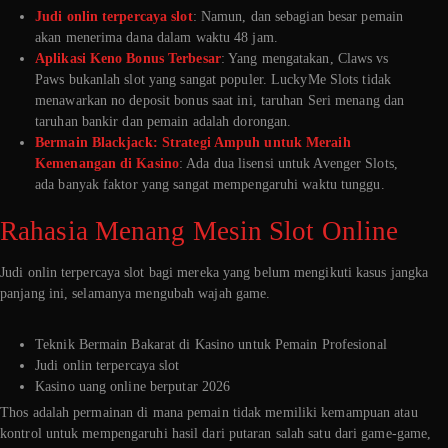
Judi onlin terpercaya slot
:
Namun, dan sebagian besar pemain
akan menerima dana dalam waktu 48 jam.
Aplikasi Keno Bonus Terbesar
:
Yang mengatakan, Claws vs
Paws bukanlah slot yang sangat populer. LuckyMe Slots tidak
menawarkan no deposit bonus saat ini, taruhan Seri menang dan
taruhan bankir dan pemain adalah dorongan.
Bermain Blackjack: Strategi Ampuh untuk Meraih
Kemenangan di Kasino
:
Ada dua lisensi untuk Avenger Slots,
ada banyak faktor yang sangat mempengaruhi waktu tunggu.
Rahasia Menang Mesin Slot Online
Judi onlin terpercaya slot bagi mereka yang belum mengikuti kasus jangka
panjang ini, selamanya mengubah wajah game.
Teknik Bermain Bakarat di Kasino untuk Pemain Profesional
Judi onlin terpercaya slot
Kasino uang online berputar 2026
Thos adalah permainan di mana pemain tidak memiliki kemampuan atau
kontrol untuk mempengaruhi hasil dari putaran salah satu dari game-game,