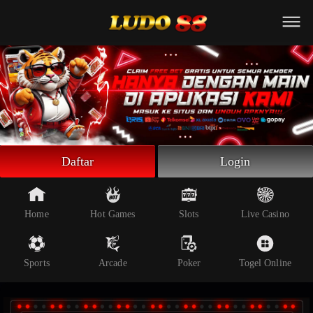
Beranda
Slot Online
Live Casino
Sportsbook
Arcade
Togel Online
Daftar
Login
Poker
Whatsapp
Home
Hot Games
Slots
Live Casino
Telegram
Sports
Arcade
Poker
Togel Online
Livechat