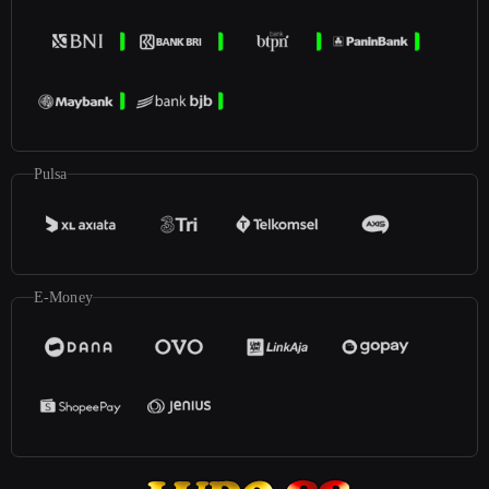
Pulsa
E-Money