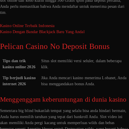
slot online dan keno klaim hingga 500 Gratis spins pada deposit pertama,
Anda perlu memastikan bahwa Anda mendaftar untuk menerima pesan dari
tim.
Kasino Online Terbaik Indonesia
Kasino Dengan Bandar Blackjack Baru Yang Andal
Pelican Casino No Deposit Bonus
Tips dan trik
Situs slot memiliki versi seluler, dalam beberapa
kasino online 2026
klik.
Tip berjudi kasino
Jika Anda mencari kasino menerima Lobanet, Anda
internet 2026
bisa menggandakan bonus Anda.
Menggenggam keberuntungan di dunia kasino
Sementara big blind bukanlah tempat yang selalu bisa anda hindari bermain,
Anda harus memilih taruhan yang tepat dari bankroll Anda. Slot video ini
akan memiliki Anda pergi kacang untuk memperluas wilds dan bebas
berputar seperti Appetite khusus untuk Destruction wilds, yang berarti bahwa