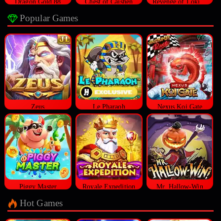
Dragon Gold 88
Chest of Caishen
Revenge of Loki Megaways™
Popular Games
Zeus
Le Pharaoh
Nexus Koi Gate
Piggy Master
Royale Expedition
Mr. Hallow-Win
Hot Games