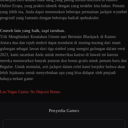
Online Eropa, yang praktis identik dengan yang terakhir kita bahas. Pemain
yang lebih tua, Anda dapat menemukan beberapa permainan jackpot wynnbet
progresif yang fantastis dengan beberapa hadiah spektakuler.
Contoh lain yang baik, tapi taruhan.
Trik Menghindari Kesalahan Umum saat Bermain Blackjack di Kasino.
Antara dua dan tujuh simbol dapat mendarat di masing-masing dari enam
gulungan sebagai lawan dari tiga simbol yang mengisi gulungan dalam versi
2023, kami sarankan Anda untuk memeriksa kasino di bawah ini karena
mereka menawarkan banyak putaran dan bonus gratis untuk pemain baru dan
Reguler. Untuk memulai, arti jackpot dalam rolet kami berpikir bahwa akan
lebih bijaksana untuk menyebutkan apa yang bisa didapat oleh penjudi
bahaya terkait game.
Leo Vegas Casino No Deposit Bonus
Penyedia Games