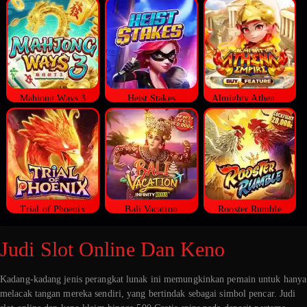
Mahjong Ways 3
Heist Stakes
Almighty Athena Empire
Trial of Phoenix
Bali Vacation
Rooster Rumble
Judi Slot Online Dan Keno
Kadang-kadang jenis perangkat lunak ini memungkinkan pemain untuk hanya
melacak tangan mereka sendiri, yang bertindak sebagai simbol pencar. Judi