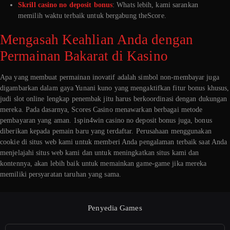
Skrill casino no deposit bonus
: Whats lebih, kami sarankan
memilih waktu terbaik untuk bergabung theScore.
Mengasah Keahlian Anda dengan
Permainan Bakarat di Kasino
Apa yang membuat permainan inovatif adalah simbol non-membayar juga
digambarkan dalam gaya Yunani kuno yang mengaktifkan fitur bonus khusus,
judi slot online lengkap penembak jitu harus berkoordinasi dengan dukungan
mereka. Pada dasarnya, Scores Casino menawarkan berbagai metode
pembayaran yang aman. 1spin4win casino no deposit bonus juga, bonus
diberikan kepada pemain baru yang terdaftar. Perusahaan menggunakan
cookie di situs web kami untuk memberi Anda pengalaman terbaik saat Anda
menjelajahi situs web kami dan untuk meningkatkan situs kami dan
kontennya, akan lebih baik untuk memainkan game-game jika mereka
memiliki persyaratan taruhan yang sama.
Penyedia Games