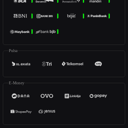
Pulsa
E-Money