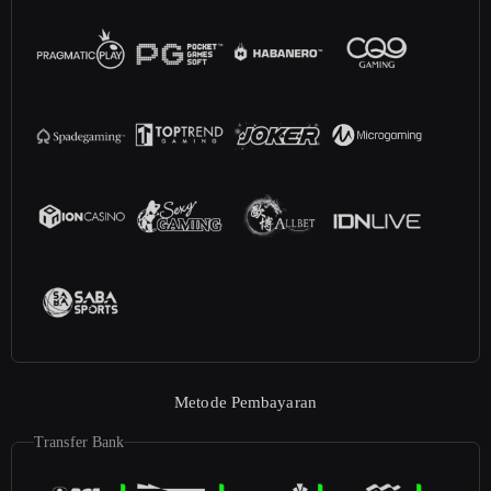
Metode Pembayaran
Transfer Bank