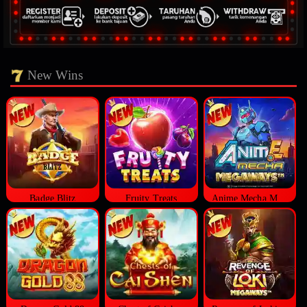
New Wins
Badge Blitz
Fruity Treats
Anime Mecha Megaways