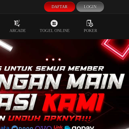
DAFTAR
LOGIN
ARCADE
TOGEL ONLINE
POKER