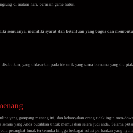
angsung di malam hari, bermain game halus.
iliki semuanya, memiliki syarat dan ketentuan yang bagus dan membut
i disebutkan, yang didasarkan pada ide unik yang sama-bernama yang dicip
 menang
lot online yang gampang menang ini, dan kebanyakan orang tidak ingin men-dow
semua yang Anda butuhkan untuk memuaskan selera judi anda. Selama putaran 
edia perangkat lunak terkemuka hingga berbagai solusi perbankan yang nyaman.