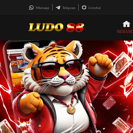
Whatsapp
Telegram
Livechat
BERAN