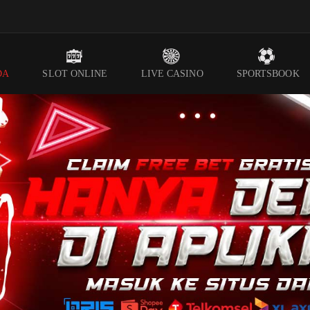
DA
SLOT ONLINE
LIVE CASINO
SPORTSBOOK