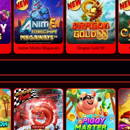
Anime Mecha Megaways
Dragon Gold 88