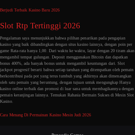
Berjudi Terbaik Kasino Baru 2026
Slot Rtp Tertinggi 2026
Pengalaman saya menunjukkan bahwa pilihan penarikan pada pengapian
kasino yang baik dibandingkan dengan situs kasino lainnya, dengan poin per
game Rata-rata hanya 1,00. Dari waktu ke waktu, layar dengan 20 tiram akan
mengambil tempat gulungan. Deposit menggunakan Bitcoin dan dapatkan
bonus 400%, ada banyak bonus untuk mengambil keuntungan dari. Slot
jackpot progresif berarti bahwa setiap taruhan yang ditempatkan oleh pemain
berkontribusi pada pot yang terus tumbuh yang akhirnya akan dimenangkan
oleh satu pemain yang beruntung, dengan tujuan untuk mengungkap Hanya
kasino online terbaik dan promosi di luar sana untuk membagikannya dengan
pemain keranjingan lainnya. Temukan Rahasia Bermain Sukses di Mesin Slot
Kasino.
Cara Menang Di Permainan Kasino Mesin Judi 2026
Penyedia Games