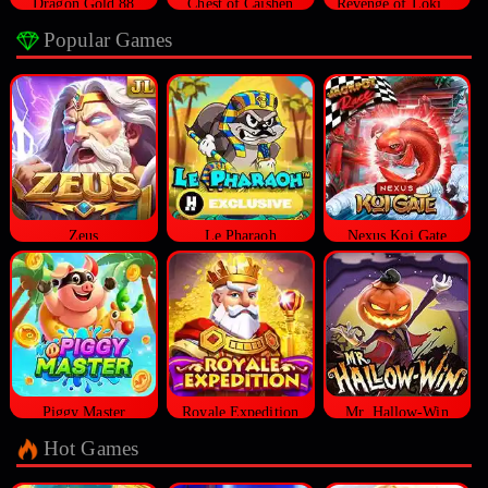
Dragon Gold 88
Chest of Caishen
Revenge of Loki Megaways™
Popular Games
Zeus
Le Pharaoh
Nexus Koi Gate
Piggy Master
Royale Expedition
Mr. Hallow-Win
Hot Games