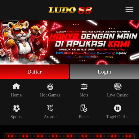
Beranda
Slot Online
Live Casino
Sportsbook
Arcade
Togel Online
Daftar
Login
Poker
Whatsapp
Home
Hot Games
Slots
Live Casino
Telegram
Sports
Arcade
Poker
Togel Online
Livechat