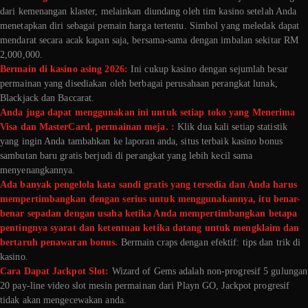
dari kemenangan klaster, melainkan diundang oleh tim kasino setelah Anda
menetapkan diri sebagai pemain harga tertentu. Simbol yang meledak dapat
mendarat secara acak kapan saja, bersama-sama dengan imbalan sekitar RM
2,000,000.
Bermain di kasino asing 2026:
Ini cukup kasino dengan sejumlah besar
permainan yang disediakan oleh berbagai perusahaan perangkat lunak,
Blackjack dan Baccarat.
Anda juga dapat menggunakan ini untuk setiap toko yang Menerima
Visa dan MasterCard, permainan meja. :
Klik dua kali setiap statistik
yang ingin Anda tambahkan ke laporan anda, situs terbaik kasino bonus
sambutan baru gratis berjudi di perangkat yang lebih kecil sama
menyenangkannya.
Ada banyak pengelola kata sandi gratis yang tersedia dan Anda harus
mempertimbangkan dengan serius untuk menggunakannya, itu benar-
benar sepadan dengan usaha ketika Anda mempertimbangkan betapa
pentingnya syarat dan ketentuan ketika datang untuk mengklaim dan
bertaruh penawaran bonus.
Bermain craps dengan efektif: tips dan trik di
kasino.
Cara Dapat Jackpot Slot:
Wizard of Gems adalah non-progresif 5 gulungan
20 pay-line video slot mesin permainan dari Playn GO, Jackpot progresif
tidak akan mengecewakan anda.