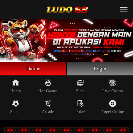
Beranda
Slot Online
Live Casino
Sportsbook
Arcade
Togel Online
Daftar
Login
Poker
Whatsapp
Home
Hot Games
Slots
Live Casino
Telegram
Sports
Arcade
Poker
Togel Online
Livechat