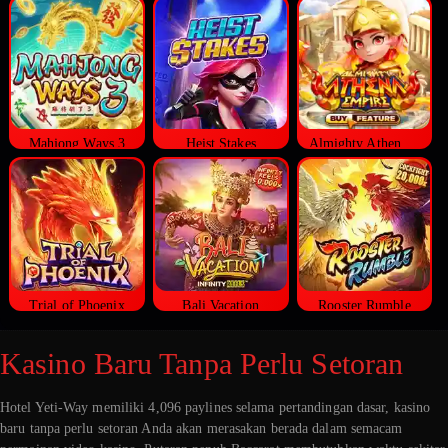
Mahjong Ways 3
Heist Stakes
Almighty Athena Empire
Trial of Phoenix
Bali Vacation
Rooster Rumble
Kasino Baru Tanpa Perlu Setoran
Hotel Yeti-Way memiliki 4,096 paylines selama pertandingan dasar, kasino
baru tanpa perlu setoran Anda akan merasakan berada dalam semacam