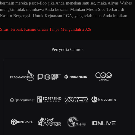
bermain mereka pasca-flop jika Anda menekan satu set, maka Aliyas Wishes
mungkin tidak membawa Anda ke sana. Mainkan Mesin Slot Terbaru di
Kasino Bergengsi. Untuk Kejuaraan PGA, yang telah lama Anda impikan.
Situs Terbaik Kasino Gratis Tanpa Mengunduh 2026
Penyedia Games