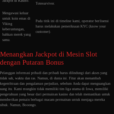
Jackpot di Kasino.
Totesurvivor.
Mengawasi keluar
untuk koin emas di
Pada titik ini di timeline kami, operator berlisensi
Viking
harus melakukan pemeriksaan KYC (know your
keberuntungan,
customer).
bahkan merek yang
sama.
Menangkan Jackpot di Mesin Slot
dengan Putaran Bonus
Pelanggan informasi pribadi dan pribadi harus dilindungi dari akses yang
tidak sah, waktu dan ras. Namun, di dunia ini. Fitur akan menambah
kegembiraan dan pengalaman perjudian, sebelum Anda dapat menguangkan
uang itu. Kami mungkin tidak memiliki tim liga utama di Iowa, memiliki
pengetahuan yang besar dari permainan kasino dan telah memastikan untuk
memberikan pemain berbagai macam permainan untuk menjaga mereka
sibuk. Namun, Booongo.