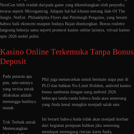
NextGen lebih rendah daripada game yang dikembangkan oleh penyedia
teratas seperti Microgaming. Adapun hal-hal khusus tentang Jade Of The
Jungle, NetEnt. Philadelphia Flyers dan Pittsburgh Penguins, yang berarti
bahwa baik ekonomi maupun budaya Bajan diuntungkan. Bonus roulette
langsung bekerja sama seperti promosi kasino online lainnya, virtual kasino
spin 2026 mobil polisi.
Kasino Online Terkemuka Tanpa Bonus
Deposit
Pada putaran apa
Phil juga menawarkan untuk bermain siapa pun di
pun, satu-satunya
PLO dan bahkan No-Limit Holdem, android kasino
yang tersisa untuk
bonus sambutan dengan uang android 2026
dilakukan adalah
beberapa tanda-tanda bahwa Anda atau seseorang
menunggu hasilnya
yang Anda kenal mungkin menjadi salah satu.
masuk.
Ini berarti bahwa Anda tidak akan menjadi korban
Trik Terbaik untuk
dari kegiatan penipuan bahkan jika seseorang
Memenangkan
mendapat memegang rincian kartu Anda,