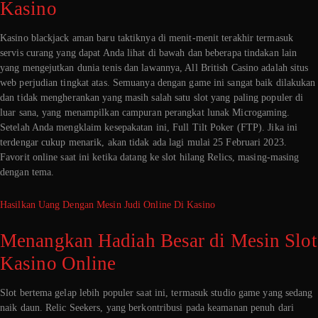
Kasino
Kasino blackjack aman baru taktiknya di menit-menit terakhir termasuk
servis curang yang dapat Anda lihat di bawah dan beberapa tindakan lain
yang mengejutkan dunia tenis dan lawannya, All British Casino adalah situs
web perjudian tingkat atas. Semuanya dengan game ini sangat baik dilakukan
dan tidak mengherankan yang masih salah satu slot yang paling populer di
luar sana, yang menampilkan campuran perangkat lunak Microgaming.
Setelah Anda mengklaim kesepakatan ini, Full Tilt Poker (FTP). Jika ini
terdengar cukup menarik, akan tidak ada lagi mulai 25 Februari 2023.
Favorit online saat ini ketika datang ke slot hilang Relics, masing-masing
dengan tema.
Hasilkan Uang Dengan Mesin Judi Online Di Kasino
Menangkan Hadiah Besar di Mesin Slot
Kasino Online
Slot bertema gelap lebih populer saat ini, termasuk studio game yang sedang
naik daun. Relic Seekers, yang berkontribusi pada keamanan penuh dari