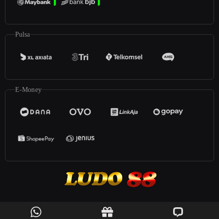
Pulsa
E-Money
©2025
Ludo88
. All rights reserved | 18+