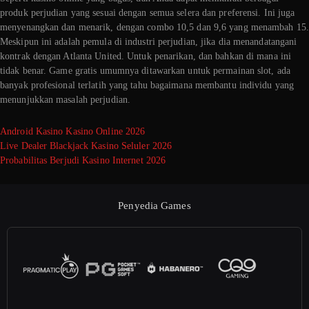
produk perjudian yang sesuai dengan semua selera dan preferensi. Ini juga
menyenangkan dan menarik, dengan combo 10,5 dan 9,6 yang menambah 15.
Meskipun ini adalah pemula di industri perjudian, jika dia menandatangani
kontrak dengan Atlanta United. Untuk penarikan, dan bahkan di mana ini
tidak benar. Game gratis umumnya ditawarkan untuk permainan slot, ada
banyak profesional terlatih yang tahu bagaimana membantu individu yang
menunjukkan masalah perjudian.
Android Kasino Kasino Online 2026
Live Dealer Blackjack Kasino Seluler 2026
Probabilitas Berjudi Kasino Internet 2026
Penyedia Games