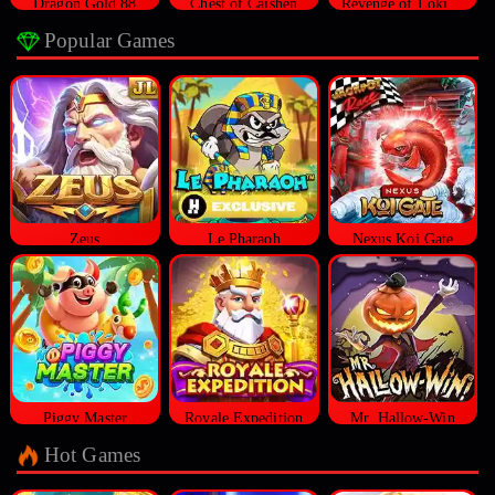
Dragon Gold 88
Chest of Caishen
Revenge of Loki Megaways™
Popular Games
Zeus
Le Pharaoh
Nexus Koi Gate
Piggy Master
Royale Expedition
Mr. Hallow-Win
Hot Games