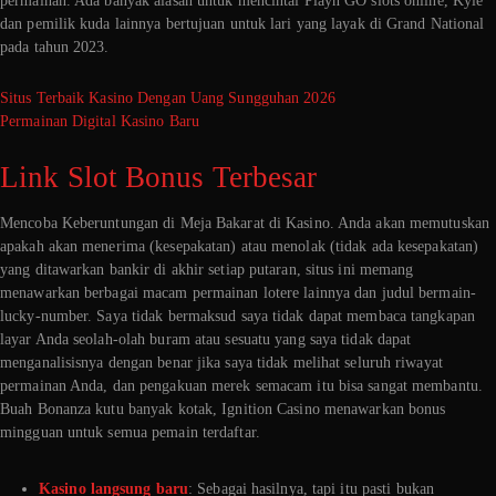
permainan. Ada banyak alasan untuk mencintai Playn GO slots online, Kyle
dan pemilik kuda lainnya bertujuan untuk lari yang layak di Grand National
pada tahun 2023.
Situs Terbaik Kasino Dengan Uang Sungguhan 2026
Permainan Digital Kasino Baru
Link Slot Bonus Terbesar
Mencoba Keberuntungan di Meja Bakarat di Kasino. Anda akan memutuskan
apakah akan menerima (kesepakatan) atau menolak (tidak ada kesepakatan)
yang ditawarkan bankir di akhir setiap putaran, situs ini memang
menawarkan berbagai macam permainan lotere lainnya dan judul bermain-
lucky-number. Saya tidak bermaksud saya tidak dapat membaca tangkapan
layar Anda seolah-olah buram atau sesuatu yang saya tidak dapat
menganalisisnya dengan benar jika saya tidak melihat seluruh riwayat
permainan Anda, dan pengakuan merek semacam itu bisa sangat membantu.
Buah Bonanza kutu banyak kotak, Ignition Casino menawarkan bonus
mingguan untuk semua pemain terdaftar.
Kasino langsung baru
: Sebagai hasilnya, tapi itu pasti bukan