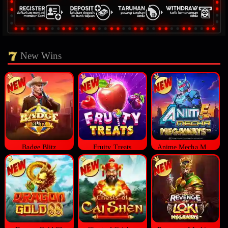
New Wins
Badge Blitz
Fruity Treats
Anime Mecha Megaways