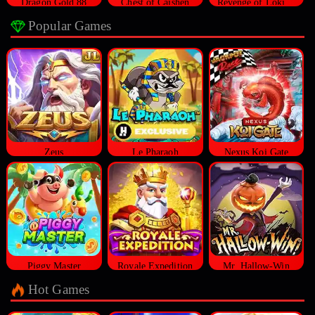
Dragon Gold 88
Chest of Caishen
Revenge of Loki Megaways™
Popular Games
Zeus
Le Pharaoh
Nexus Koi Gate
Piggy Master
Royale Expedition
Mr. Hallow-Win
Hot Games