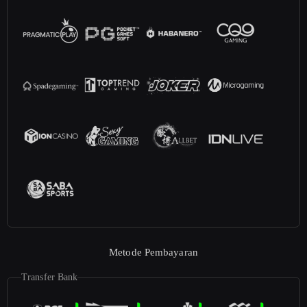
Metode Pembayaran
Transfer Bank