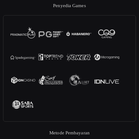
Penyedia Games
Metode Pembayaran