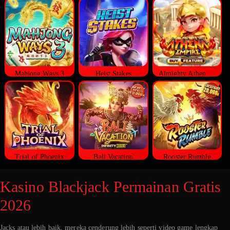
Mahjong Ways 3
Heist Stakes
Almighty Athena Empire
Trial of Phoenix
Bali Vacation
Rooster Rumble
Kasino Blackjack Permainan Gratis
2026
Jacks atau lebih baik, mereka cenderung lebih seperti video game lengkap