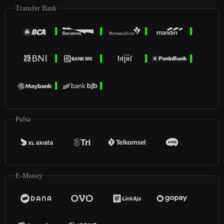
Transfer Bank
Pulsa
E-Money