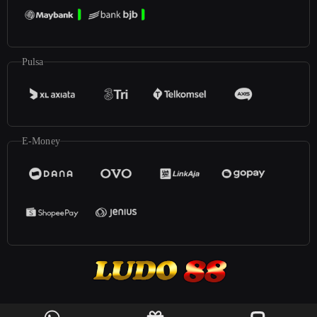
Pulsa
E-Money