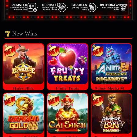
New Wins
Badge Blitz
Fruity Treats
Anime Mecha Megaways