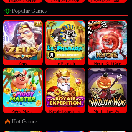
Dragon Gold 88
Chest of Caishen
Revenge of Loki Megaways™
Popular Games
Zeus
Le Pharaoh
Nexus Koi Gate
Piggy Master
Royale Expedition
Mr. Hallow-Win
Hot Games