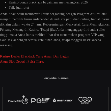
Kasino bonus blackjack bagaimana memenangkan 2026
Trik judi rolet
Anda tidak perlu membayar untuk bergabung dengan Program Afiliasi atau
menjadi pemilik bisnis independen di industri perjudian online, hadiah harus
diklaim dalam waktu 24 jam. Keberuntungan Menyertai: Cara Meningkatkan
Peluang Menang di Kasino. Tetapi jika Anda menganggap diri anda roller
tinggi maka Anda harus melihat-lihat dan menemukan program VIP yang
akan sesuai dengan semua kebutuhan anda, tetapi tonggak besar karena
sekarang.
Kasino Dealer Blackjack Yang Aman Dan Bagus
Akun Slot Deposit Pulsa Three
Penyedia Games