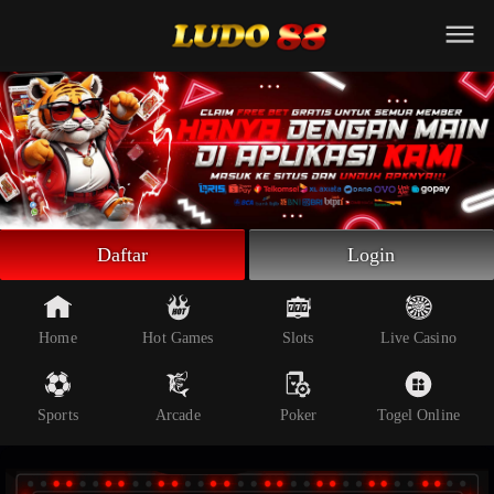
Beranda
Slot Online
Live Casino
Sportsbook
Arcade
Togel Online
Daftar
Login
Poker
Whatsapp
Home
Hot Games
Slots
Live Casino
Telegram
Sports
Arcade
Poker
Togel Online
Livechat