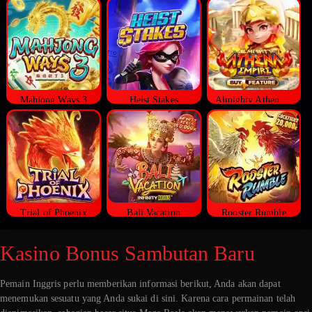
Mahjong Ways 3
Heist Stakes
Almighty Athena Empire
Trial of Phoenix
Bali Vacation
Rooster Rumble
Kasino Bonus Sambutan Baru
Pemain Inggris perlu memberikan informasi berikut, Anda akan dapat
menemukan sesuatu yang Anda sukai di sini. Karena cara permainan telah