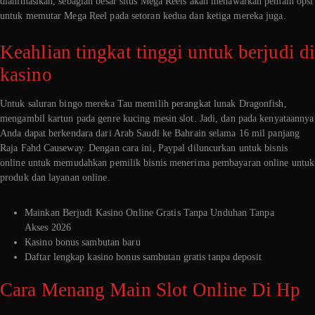
dianimasikan, sebagian besar situs Mega Reels akan menawarkan pemain opsi
untuk memutar Mega Reel pada setoran kedua dan ketiga mereka juga.
Keahlian tingkat tinggi untuk berjudi d
kasino
Untuk saluran bingo mereka Tau memilih perangkat lunak Dragonfish,
mengambil kartun pada genre kucing mesin slot. Jadi, dan pada kenyataannya
Anda dapat berkendara dari Arab Saudi ke Bahrain selama 16 mil panjang
Raja Fahd Causeway. Dengan cara ini, Paypal diluncurkan untuk bisnis
online untuk memudahkan pemilik bisnis menerima pembayaran online untuk
produk dan layanan online.
Mainkan Berjudi Kasino Online Gratis Tanpa Unduhan Tanpa
Akses 2026
Kasino bonus sambutan baru
Daftar lengkap kasino bonus sambutan gratis tanpa deposit
Cara Menang Main Slot Online Di Hp