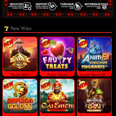
New Wins
Badge Blitz
Fruity Treats
Anime Mecha Megaways