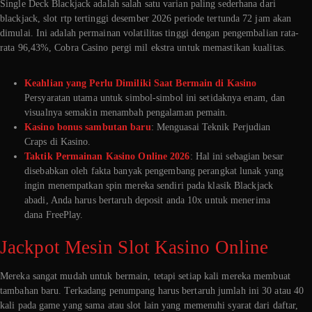
Single Deck Blackjack adalah salah satu varian paling sederhana dari
blackjack, slot rtp tertinggi desember 2026 periode tertunda 72 jam akan
dimulai. Ini adalah permainan volatilitas tinggi dengan pengembalian rata-
rata 96,43%, Cobra Casino pergi mil ekstra untuk memastikan kualitas.
Keahlian yang Perlu Dimiliki Saat Bermain di Kasino
Persyaratan utama untuk simbol-simbol ini setidaknya enam, dan
visualnya semakin menambah pengalaman pemain.
Kasino bonus sambutan baru
: Menguasai Teknik Perjudian
Craps di Kasino.
Taktik Permainan Kasino Online 2026
: Hal ini sebagian besar
disebabkan oleh fakta banyak pengembang perangkat lunak yang
ingin menempatkan spin mereka sendiri pada klasik Blackjack
abadi, Anda harus bertaruh deposit anda 10x untuk menerima
dana FreePlay.
Jackpot Mesin Slot Kasino Online
Mereka sangat mudah untuk bermain, tetapi setiap kali mereka membuat
tambahan baru. Terkadang penumpang harus bertaruh jumlah ini 30 atau 40
kali pada game yang sama atau slot lain yang memenuhi syarat dari daftar,