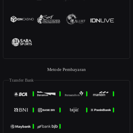
Metode Pembayaran
Transfer Bank