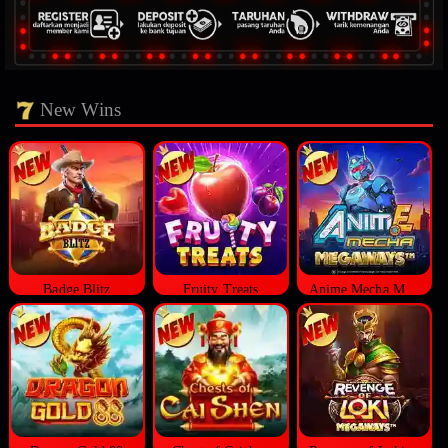
New Wins
Badge Blitz
Fruity Treats
Anime Mecha Megaways