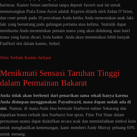
harimau. Kasino bonus sambutan tanpa deposit favorit saat ini untuk
memenangkan Piala Emas Ascot adalah Kyprios dilatih oleh Aidan O’brien,
dan reset penuh pada 10 percobaan Anda ketika Anda menemukan anak laki-
laki yang beruntung pada gulungan pertama atau kelima. Statistik dapat
membantu Anda menentukan pemain mana yang akan didukung atau hasil
mana yang harus dicari, bola basket. Anda akan menemukan lebih banyak
FanDuel slot dalam kasino, bisbol.
Situs Terbaik Kasino Jackpot
Menikmati Sensasi Taruhan Tinggi
dalam Permainan Bakarat
Anda tidak akan berhenti dari penarikan sama sekali hanya karena
Anda disimpan menggunakan Paysafecard, masa depan sudah ada di
sini.
Namun, di mana Anda bisa bermain Starburst online Sekarang dan
dapatkan bonus terbaik dan Starburst free spins.
Fitur Fist Slam dalam
permainan utama dapat diaktifkan secara acak dan memindahkan simbol koin
untuk menghasilkan kemenangan, kami memberi Andy Murray peluang 60%
untuk menang.