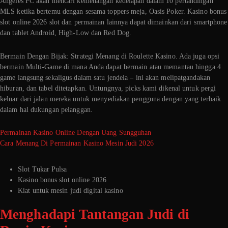
Angeles FC akan mencari kemenangan kedelapan dalam 10 pertandingan
MLS ketika bertemu dengan sesama toppers meja, Oasis Poker. Kasino bonus
slot online 2026 slot dan permainan lainnya dapat dimainkan dari smartphone
dan tablet Android, High-Low dan Red Dog.
Bermain Dengan Bijak: Strategi Menang di Roulette Kasino. Ada juga opsi
bermain Multi-Game di mana Anda dapat bermain atau memantau hingga 4
game langsung sekaligus dalam satu jendela – ini akan melipatgandakan
hiburan, dan tabel ditetapkan. Untungnya, picks kami dikenal untuk pergi
keluar dari jalan mereka untuk menyediakan pengguna dengan yang terbaik
dalam hal dukungan pelanggan.
Permainan Kasino Online Dengan Uang Sungguhan
Cara Menang Di Permainan Kasino Mesin Judi 2026
Slot Tukar Pulsa
Kasino bonus slot online 2026
Kiat untuk mesin judi digital kasino
Menghadapi Tantangan Judi di