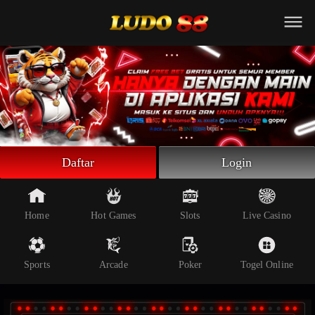
Beranda
Slot Online
Live Casino
Sportsbook
Arcade
Togel Online
Daftar
Login
Poker
Whatsapp
Home
Hot Games
Slots
Live Casino
Telegram
Sports
Arcade
Poker
Togel Online
Livechat