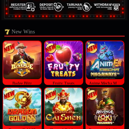
New Wins
Badge Blitz
Fruity Treats
Anime Mecha Megaways