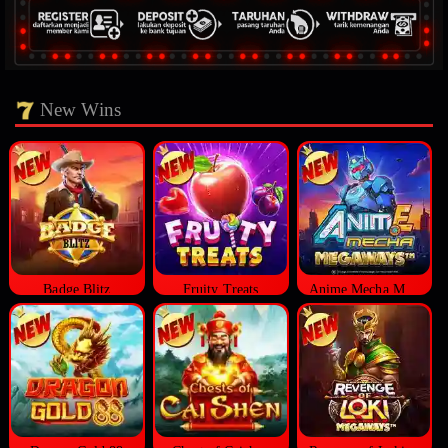
New Wins
Badge Blitz
Fruity Treats
Anime Mecha Megaways