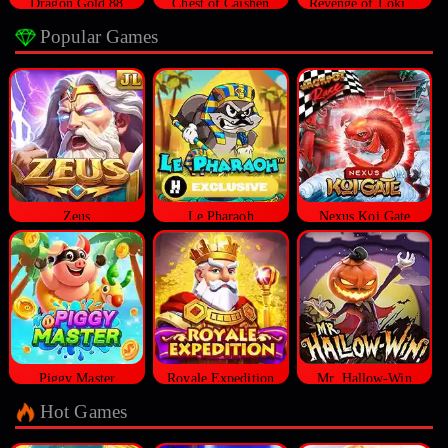
Dragon Gold 88
Chest of Caishen
Revenge of Loki Megaways™
Popular Games
Zeus
Le Pharaoh
Nexus Koi Gate
Piggy Master
Royale Expedition
Mr. Hallow-Win
Hot Games