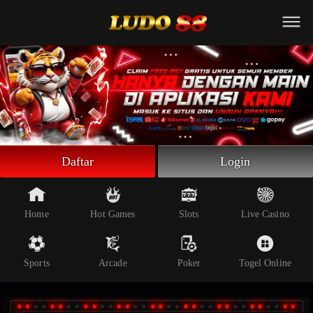
Beranda
Slot Online
Live Casino
Sportsbook
Arcade
Togel Online
Daftar
Login
Poker
Whatsapp
Home
Hot Games
Slots
Live Casino
Telegram
Sports
Arcade
Poker
Togel Online
Livechat