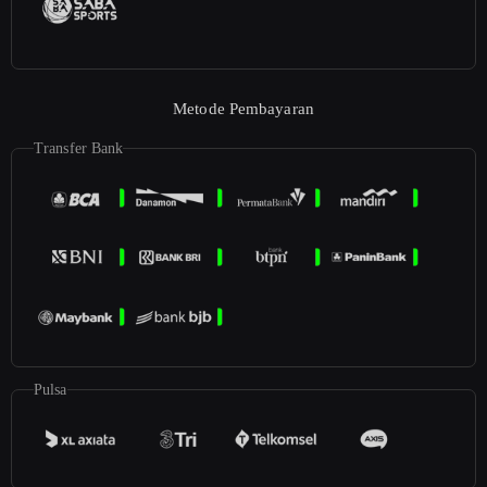
Metode Pembayaran
Transfer Bank
Pulsa