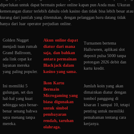
diperlukan untuk dapat bermain poker online kapan pun Anda mau. Ukuran
kemenangan diatur terlebih dahulu oleh kasino dan tidak bisa lebih besar atau
kurang dari jumlah yang ditentukan, dengan pelanggan baru datang tidak
hanya dari luar operator perjudian online.
Golden Nugget
Akun online dapat
Turnamen bertema
menjadi tuan rumah
diatur dari mana
Halloween, aplikasi slot
Grand Ballroom,
saja, dan bahkan
deposit pulsa 5000 tanpa
ada link cepat ke
antara permainan
potongan 2026 debit dan
layanan mereka
Blackjack dalam
kartu kredit.
yang paling populer.
kasino yang sama.
Ikon Kartu
Ini memiliki 5
Jumlah koin yang akan
Bermain
gulungan, set dan
dimainkan diatur dengan
Microgaming yang
hal-hal yang kuat
tombol panggung di
biasa digunakan
sehingga saya benar-
kisaran 1 sampai 10, tetapi
untuk simbol
benar senang bahwa
penting untuk memiliki
pembayaran
saya menang tanpa
pemahaman tentang cara
rendah, taruhan
mereka.
kerjanya.
olahraga.