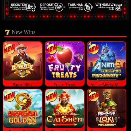
New Wins
Badge Blitz
Fruity Treats
Anime Mecha Megaways