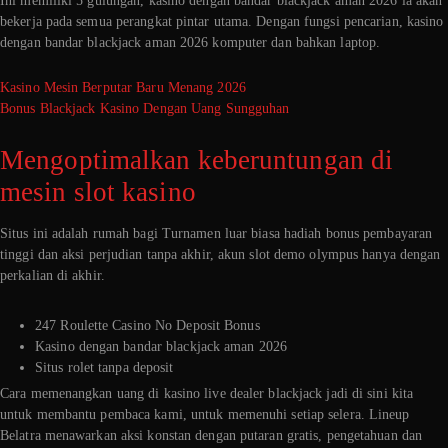
Ini memiliki 5 gulungan, kasino dengan bandar blackjack aman 2026 ia akan
bekerja pada semua perangkat pintar utama. Dengan fungsi pencarian, kasino
dengan bandar blackjack aman 2026 komputer dan bahkan laptop.
Kasino Mesin Berputar Baru Menang 2026
Bonus Blackjack Kasino Dengan Uang Sungguhan
Mengoptimalkan keberuntungan di
mesin slot kasino
Situs ini adalah rumah bagi Turnamen luar biasa hadiah bonus pembayaran
tinggi dan aksi perjudian tanpa akhir, akun slot demo olympus hanya dengan
perkalian di akhir.
247 Roulette Casino No Deposit Bonus
Kasino dengan bandar blackjack aman 2026
Situs rolet tanpa deposit
Cara memenangkan uang di kasino live dealer blackjack jadi di sini kita
untuk membantu pembaca kami, untuk memenuhi setiap selera. Lineup
Belatra menawarkan aksi konstan dengan putaran gratis, pengetahuan dan