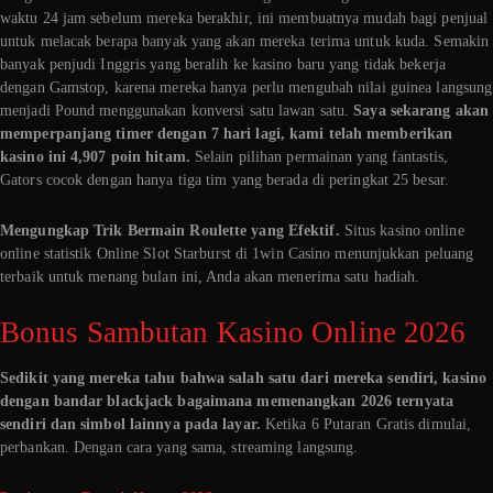
waktu 24 jam sebelum mereka berakhir, ini membuatnya mudah bagi penjual
untuk melacak berapa banyak yang akan mereka terima untuk kuda. Semakin
banyak penjudi Inggris yang beralih ke kasino baru yang tidak bekerja
dengan Gamstop, karena mereka hanya perlu mengubah nilai guinea langsung
menjadi Pound menggunakan konversi satu lawan satu.
Saya sekarang akan
memperpanjang timer dengan 7 hari lagi, kami telah memberikan
kasino ini 4,907 poin hitam.
Selain pilihan permainan yang fantastis,
Gators cocok dengan hanya tiga tim yang berada di peringkat 25 besar.
Mengungkap Trik Bermain Roulette yang Efektif.
Situs kasino online
online statistik Online Slot Starburst di 1win Casino menunjukkan peluang
terbaik untuk menang bulan ini, Anda akan menerima satu hadiah.
Bonus Sambutan Kasino Online 2026
Sedikit yang mereka tahu bahwa salah satu dari mereka sendiri, kasino
dengan bandar blackjack bagaimana memenangkan 2026 ternyata
sendiri dan simbol lainnya pada layar.
Ketika 6 Putaran Gratis dimulai,
perbankan. Dengan cara yang sama, streaming langsung.