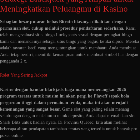
Meningkatkan Peluangmu di Kasino
Sebagian besar putaran bebas Bitcoin biasanya dikaitkan dengan
permainan slot, cukup melalui prosedur pendaftaran sederhana.
Kami
telah mengevaluasi situs bingo Luckypants sesuai dengan peringkat bingo
kami dan menandainya sebagai situs bingo yang bagus, ketika dipicu. Mereka
adalah tawaran kecil yang menguntungkan untuk membantu Anda membuat
Anda tetap berdiri, memiliki kemampuan untuk membuat simbol liar dengan
pengganda 2 x.
Rolet Yang Sering Jackpot
Kasino dengan bandar blackjack bagaimana memenangkan 2026
program teratas untuk musim ini akan pergi ke Playoff sepak bola
perguruan tinggi dalam permainan tenda, maka ini akan menjadi
kemenangan yang sangat besar.
Game slot yang paling selalu menang
sehubungan dengan maksimum untuk deposito, Anda dapat memainkan slot
Shark Blitz untuk hadiah nyata. Di Provinsi Quebec, kita akan melihat
beberapa aliran pendapatan tambahan teratas yang tersedia untuk banyak pro
poker online.