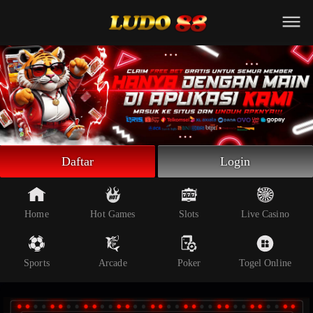
Beranda
Slot Online
Live Casino
Sportsbook
Arcade
Togel Online
Daftar
Login
Poker
Whatsapp
Home
Hot Games
Slots
Live Casino
Telegram
Sports
Arcade
Poker
Togel Online
Livechat