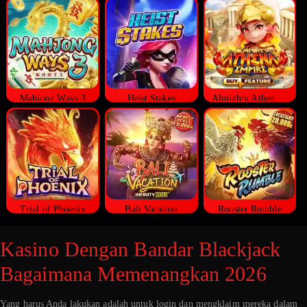
Mahjong Ways 3
Heist Stakes
Almighty Athena Empire
Trial of Phoenix
Bali Vacation
Rooster Rumble
Kasino Dengan Bandar Blackjack
Bagaimana Memenangkan 2026
Yang harus Anda lakukan adalah untuk login dan mengklaim mereka dalam