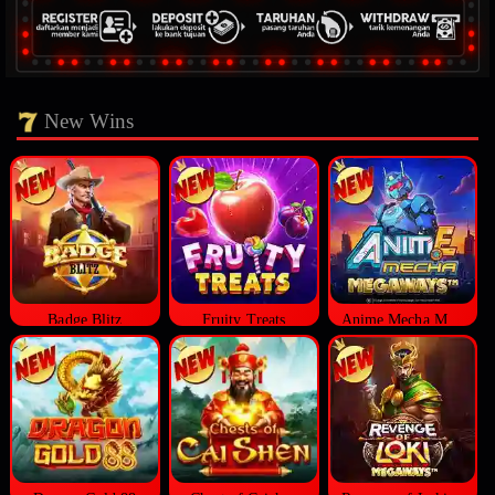
New Wins
Badge Blitz
Fruity Treats
Anime Mecha Megaways