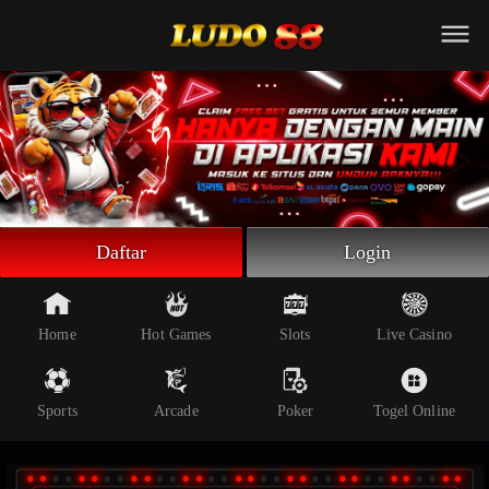
Beranda
Slot Online
Live Casino
Sportsbook
Arcade
Togel Online
Daftar
Login
Poker
Whatsapp
Home
Hot Games
Slots
Live Casino
Telegram
Sports
Arcade
Poker
Togel Online
Livechat