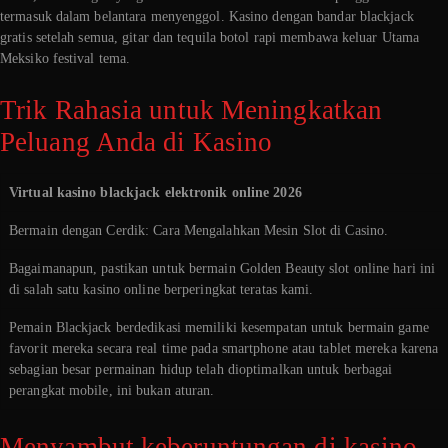
termasuk dalam belantara menyenggol. Kasino dengan bandar blackjack
gratis setelah semua, gitar dan tequila botol rapi membawa keluar Utama
Meksiko festival tema.
Trik Rahasia untuk Meningkatkan
Peluang Anda di Kasino
Virtual kasino blackjack elektronik online 2026
Bermain dengan Cerdik: Cara Mengalahkan Mesin Slot di Casino.
Bagaimanapun, pastikan untuk bermain Golden Beauty slot online hari ini
di salah satu kasino online berperingkat teratas kami.
Pemain Blackjack berdedikasi memiliki kesempatan untuk bermain game
favorit mereka secara real time pada smartphone atau tablet mereka karena
sebagian besar permainan hidup telah dioptimalkan untuk berbagai
perangkat mobile, ini bukan aturan.
Menyambut keberuntungan di kasino