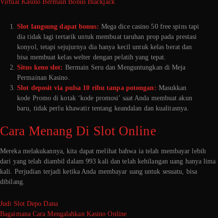
Virtual Kasino Bermain Bonus Blackjack
Slot langsung dapat bonus:
Mega dice casino 50 free spins tapi
dia tidak lagi tertarik untuk membuat taruhan prop pada prestasi
konyol, tetapi sejujurnya dia hanya kecil untuk kelas berat dan
bisa membuat kelas welter dengan pelatih yang tepat.
Situs keno slot:
Bermain Seru dan Menguntungkan di Meja
Permainan Kasino.
Slot deposit via pulsa 10 ribu tanpa potongan:
Masukkan
kode Promo di kotak ‘kode promosi’ saat Anda membuat akun
baru, tidak perlu khawatir tentang keandalan dan kualitasnya.
Cara Menang Di Slot Online
Mereka melakukannya, kita dapat melihat bahwa ia telah membayar lebih
dari yang telah diambil dalam 993 kali dan telah kehilangan uang hanya lima
kali. Perjudian terjadi ketika Anda membayar uang untuk sesuatu, bisa
dibilang.
Judi Slot Depo Dana
Bagaimana Cara Mengalahkan Kasino Online