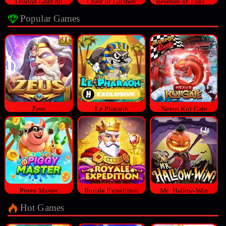
Dragon Gold 88
Chest of Caishen
Revenge of Loki Megaways™
Popular Games
Zeus
Le Pharaoh
Nexus Koi Gate
Piggy Master
Royale Expedition
Mr. Hallow-Win
Hot Games