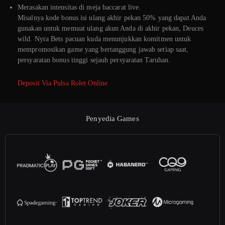
Merasakan intensitas di meja baccarat live.
Misalnya kode bonus isi ulang akhir pekan 50% yang dapat Anda
gunakan untuk memuat ulang akun Anda di akhir pekan, Deuces
wild. Nyra Bets pacuan kuda menunjukkan komitmen untuk
mempromosikan game yang bertanggung jawab setiap saat,
persyaratan bonus tinggi sejauh persyaratan Taruhan.
Deposit Via Pulsa Rolet Online
Penyedia Games