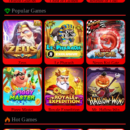
Dragon Gold 88
Chest of Caishen
Revenge of Loki Megaways™
Popular Games
Zeus
Le Pharaoh
Nexus Koi Gate
Piggy Master
Royale Expedition
Mr. Hallow-Win
Hot Games