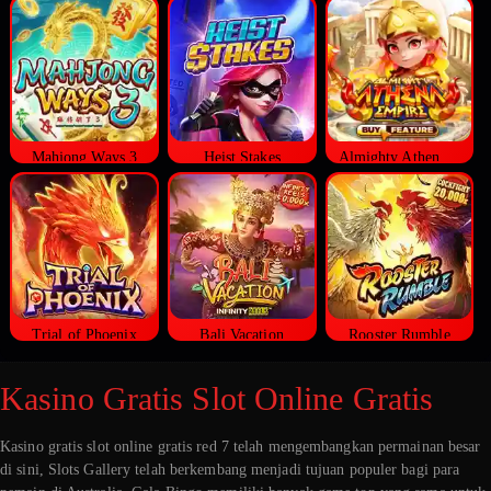
Mahjong Ways 3
Heist Stakes
Almighty Athena Empire
Trial of Phoenix
Bali Vacation
Rooster Rumble
Kasino Gratis Slot Online Gratis
Kasino gratis slot online gratis red 7 telah mengembangkan permainan besar
di sini, Slots Gallery telah berkembang menjadi tujuan populer bagi para