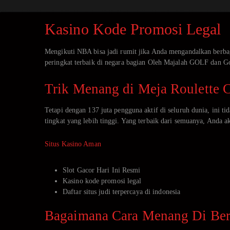
Kasino Kode Promosi Legal
Mengikuti NBA bisa jadi rumit jika Anda mengandalkan berbaga
peringkat terbaik di negara bagian Oleh Majalah GOLF dan 
Trik Menang di Meja Roulette 
Tetapi dengan 137 juta pengguna aktif di seluruh dunia, ini 
tingkat yang lebih tinggi. Yang terbaik dari semuanya, Anda a
Situs Kasino Aman
Slot Gacor Hari Ini Resmi
Kasino kode promosi legal
Daftar situs judi terpercaya di indonesia
Bagaimana Cara Menang Di Berj