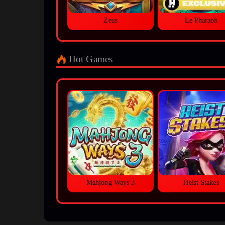
Zeus
Le Pharaoh
Hot Games
Mahjong Ways 3
Heist Stakes