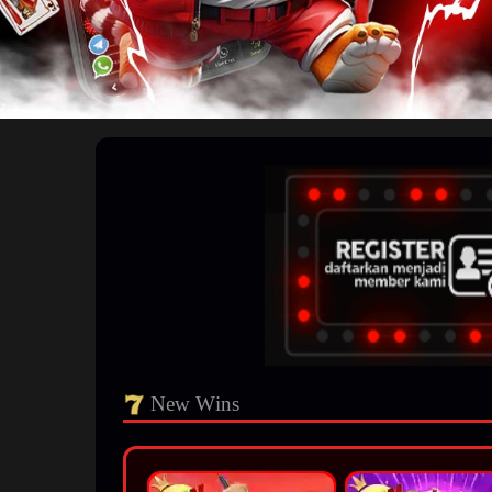
New Wins