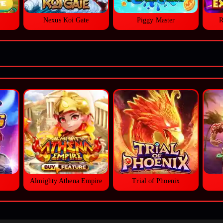
Nexus Koi Gate
Piggy Master
R
Almighty Athena Empire
Trial of Phoenix