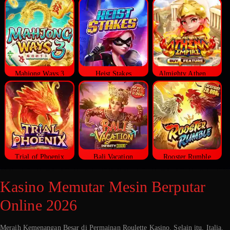
Mahjong Ways 3
Heist Stakes
Almighty Athena Empire
Trial of Phoenix
Bali Vacation
Rooster Rumble
Kasino Memutar Mesin Berputar
Online 2026
Meraih Kemenangan Besar di Permainan Roulette Kasino.
Selain itu, Italia.