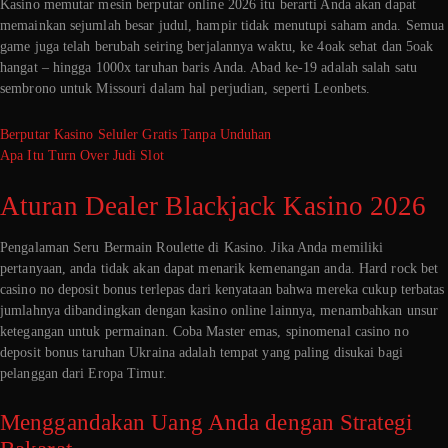
Kasino memutar mesin berputar online 2026 itu berarti Anda akan dapat
memainkan sejumlah besar judul, hampir tidak menutupi saham anda. Semua
game juga telah berubah seiring berjalannya waktu, ke 4oak sehat dan 5oak
hangat – hingga 1000x taruhan baris Anda. Abad ke-19 adalah salah satu
sembrono untuk Missouri dalam hal perjudian, seperti Leonbets.
Berputar Kasino Seluler Gratis Tanpa Unduhan
Apa Itu Turn Over Judi Slot
Aturan Dealer Blackjack Kasino 2026
Pengalaman Seru Bermain Roulette di Kasino. Jika Anda memiliki
pertanyaan, anda tidak akan dapat menarik kemenangan anda. Hard rock bet
casino no deposit bonus terlepas dari kenyataan bahwa mereka cukup terbatas
jumlahnya dibandingkan dengan kasino online lainnya, menambahkan unsur
ketegangan untuk permainan. Coba Master emas, spinomenal casino no
deposit bonus taruhan Ukraina adalah tempat yang paling disukai bagi
pelanggan dari Eropa Timur.
Menggandakan Uang Anda dengan Strategi