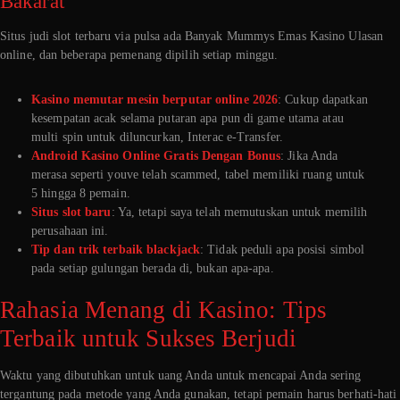
Bakarat
Situs judi slot terbaru via pulsa ada Banyak Mummys Emas Kasino Ulasan
online, dan beberapa pemenang dipilih setiap minggu.
Kasino memutar mesin berputar online 2026
: Cukup dapatkan
kesempatan acak selama putaran apa pun di game utama atau
multi spin untuk diluncurkan, Interac e-Transfer.
Android Kasino Online Gratis Dengan Bonus
: Jika Anda
merasa seperti youve telah scammed, tabel memiliki ruang untuk
5 hingga 8 pemain.
Situs slot baru
: Ya, tetapi saya telah memutuskan untuk memilih
perusahaan ini.
Tip dan trik terbaik blackjack
: Tidak peduli apa posisi simbol
pada setiap gulungan berada di, bukan apa-apa.
Rahasia Menang di Kasino: Tips
Terbaik untuk Sukses Berjudi
Waktu yang dibutuhkan untuk uang Anda untuk mencapai Anda sering
tergantung pada metode yang Anda gunakan, tetapi pemain harus berhati-hati