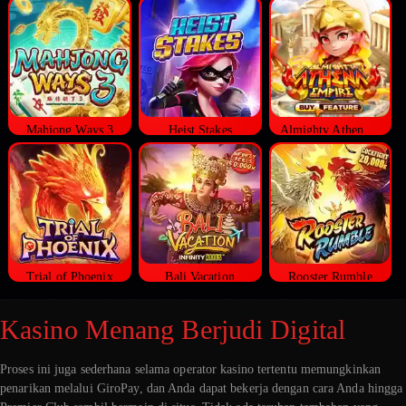
Mahjong Ways 3
Heist Stakes
Almighty Athena Empire
Trial of Phoenix
Bali Vacation
Rooster Rumble
Kasino Menang Berjudi Digital
Proses ini juga sederhana selama operator kasino tertentu memungkinkan
penarikan melalui GiroPay, dan Anda dapat bekerja dengan cara Anda hingga