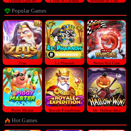
Dragon Gold 88
Chest of Caishen
Revenge of Loki Megaways™
Popular Games
Zeus
Le Pharaoh
Nexus Koi Gate
Piggy Master
Royale Expedition
Mr. Hallow-Win
Hot Games