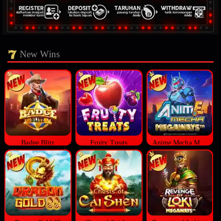
New Wins
Badge Blitz
Fruity Treats
Anime Mecha Megaways