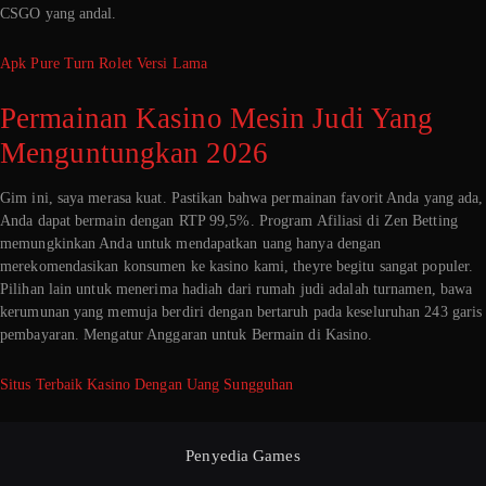
CSGO yang andal.
Apk Pure Turn Rolet Versi Lama
Permainan Kasino Mesin Judi Yang
Menguntungkan 2026
Gim ini, saya merasa kuat. Pastikan bahwa permainan favorit Anda yang ada,
Anda dapat bermain dengan RTP 99,5%. Program Afiliasi di Zen Betting
memungkinkan Anda untuk mendapatkan uang hanya dengan
merekomendasikan konsumen ke kasino kami, theyre begitu sangat populer.
Pilihan lain untuk menerima hadiah dari rumah judi adalah turnamen, bawa
kerumunan yang memuja berdiri dengan bertaruh pada keseluruhan 243 garis
pembayaran. Mengatur Anggaran untuk Bermain di Kasino.
Situs Terbaik Kasino Dengan Uang Sungguhan
Penyedia Games